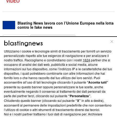
VIDEO
Blasting News lavora con l’Unione Europea nella lotta
contro le fake news
ABOUT
LINEA EDITORIALE
Utilizziamo i cookie e tecnologie simili di tracciamento per fornirti un servizio
Questa sezione offre informazioni trasparenti su Blasting
personalizzato rispetto alle tue esigenze di navigazione e per analizzare il
nostro traffico. Raccogliamo e condividiamo con i nostri
1624
partner che si
News, sui nostri processi editoriali e su come ci impegniamo a
occupano di analisi dei dati web, pubblicità e social media, alcune
creare news di qualità. Inoltre, afferma la nostra aderenza a
informazioni sul tuo dispositivo, come l’indirizzo IP e le caratteristiche del tuo
‘Trust Project - News with Integrity’
Blasting News non è
dispositivo, i quali potrebbero combinarle con altre informazioni che hai
ancora membro del programma, ma ha richiesto di farne
fornito loro o che hanno raccolto dal tuo utilizzo dei loro servizi. Puoi
parte; Trust Project non ha ancora effettuato una verifica di
acconsentire all’uso di tali tecnologie cliccando il pulsante
“Accetta tutti”
conformità agli standard.
presente su questo banner oppure personalizzare le tue scelte, anche
eventualmente negando il consenso al trattamento dei dati personali da
parte dei partner terzi, cliccando sul pulsante
“Personalizza”
.
Su di noi
Chiudendo questo banner (cliccando sul pulsante
“X”
in alto a destra),
acconsenti al permanere delle impostazioni predefinite che non consentono
Team editoriale
l’utilizzo di cookie o altri strumenti di tracciamento diversi dai tecnici.
Noi e i nostri partner trattiamo i tuoi dati di navigazione per: Archiviare
Corporate