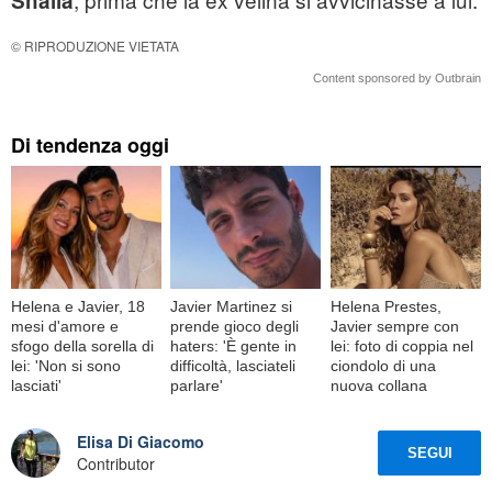
Shaila
© RIPRODUZIONE VIETATA
Content sponsored by Outbrain
Di tendenza oggi
Helena e Javier, 18
Javier Martinez si
Helena Prestes,
mesi d'amore e
prende gioco degli
Javier sempre con
sfogo della sorella di
haters: 'È gente in
lei: foto di coppia nel
lei: 'Non si sono
difficoltà, lasciateli
ciondolo di una
lasciati'
parlare'
nuova collana
Elisa Di Giacomo
SEGUI
Contributor