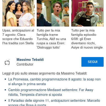
Upas, anticipazioni al
Tutto per la mia
Tutto per la mia
7 agosto: Clara
famiglia trame
famiglia episodio
scopre che Eduardo
Turchia, Akif su una
6/08: gli Eren
l'ha tradita con Stella
ruspa a casa Eren:
diventano ricchi,
'Distruggo tutto'
Asiye di nuovo single
Massimo Tebaldi
SEGUI
Contributor
Leggi di più sullo stesso argomento da Massimo Tebaldi:
La Promessa, cambio programmazione 8 agosto: la soap non
si allunga in prima serata
Cambio programmazione Mediaset settembre: Far Away
ridotta, Tempesta d'amore si sposta
Il Paradiso delle signore 11, anticipazioni settembre: Marcello
scopre che Rosa è morta