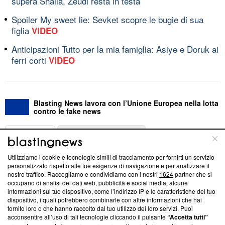
supera Shaila, Zeudi resta in testa
Spoiler My sweet lie: Sevket scopre le bugie di sua
figlia
VIDEO
Anticipazioni Tutto per la mia famiglia: Asiye e Doruk ai
ferri corti
VIDEO
Blasting News lavora con l’Unione Europea nella lotta
contro le fake news
ABOUT
LINEA EDITORIALE
Utilizziamo i cookie e tecnologie simili di tracciamento per fornirti un servizio
Questa sezione offre informazioni trasparenti su Blasting
personalizzato rispetto alle tue esigenze di navigazione e per analizzare il
nostro traffico. Raccogliamo e condividiamo con i nostri
1624
partner che si
News, sui nostri processi editoriali e su come ci impegniamo a
occupano di analisi dei dati web, pubblicità e social media, alcune
creare news di qualità. Inoltre, afferma la nostra aderenza a
informazioni sul tuo dispositivo, come l’indirizzo IP e le caratteristiche del tuo
‘Trust Project - News with Integrity’
Blasting News non è
dispositivo, i quali potrebbero combinarle con altre informazioni che hai
ancora membro del programma, ma ha richiesto di farne
fornito loro o che hanno raccolto dal tuo utilizzo dei loro servizi. Puoi
parte; Trust Project non ha ancora effettuato una verifica di
acconsentire all’uso di tali tecnologie cliccando il pulsante
“Accetta tutti”