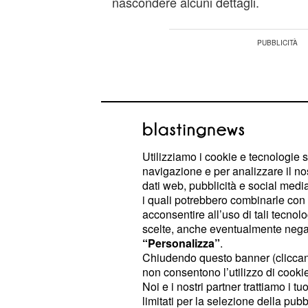
nascondere alcuni dettagli.
Utilizziamo i cookie e tecnologie s
navigazione e per analizzare il no
dati web, pubblicità e social media,
i quali potrebbero combinarle con a
acconsentire all’uso di tali tecnol
scelte, anche eventualmente negand
“Personalizza”
.
Chiudendo questo banner (clicca
non consentono l’utilizzo di cookie 
continuerà a essere sconvolta
Mia
Noi e i nostri partner trattiamo i t
commissario, un evento che metterà
limitati per la selezione della pubb