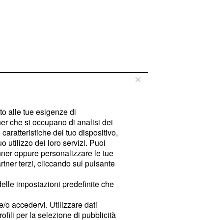
tto alle tue esigenze di
er che si occupano di analisi dei
caratteristiche del tuo dispositivo,
 utilizzo dei loro servizi. Puoi
ner oppure personalizzare le tue
tner terzi, cliccando sul pulsante
delle impostazioni predefinite che
e/o accedervi. Utilizzare dati
rofili per la selezione di pubblicità