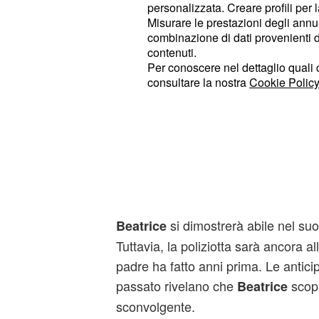
stabilità emotiva. Fortunatamente, l
personalizzata. Creare profili per 
Misurare le prestazioni degli annun
contare sull'aiuto di Anna, che sar
combinazione di dati provenienti da 
, una figura paterna per l
Giancarlo
contenuti.
indagini sull'omicidio di Zan prosegu
Per conoscere nel dettaglio quali c
consultare la nostra
Cookie Policy
Luca, che si avvarrà della preziosa 
Beatrice.
Beatrice indaga con 
conosce ancora i segr
padre
si dimostrerà abile nel su
Beatrice
Tuttavia, la poliziotta sarà ancora al
padre ha fatto anni prima. Le antici
passato rivelano che
scopr
Beatrice
sconvolgente.