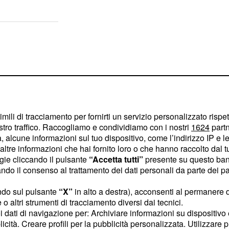
imili di tracciamento per fornirti un servizio personalizzato rispe
stro traffico. Raccogliamo e condividiamo con i nostri
1624
partn
 alcune informazioni sul tuo dispositivo, come l’indirizzo IP e le 
ltre informazioni che hai fornito loro o che hanno raccolto dal tuo
ogie cliccando il pulsante
“Accetta tutti”
presente su questo ban
o il consenso al trattamento dei dati personali da parte dei par
ndo sul pulsante
“X”
in alto a destra), acconsenti al permanere 
o altri strumenti di tracciamento diversi dai tecnici.
per la scomparsa dell'ex
uoi dati di navigazione per: Archiviare informazioni su dispositivo 
 a dura prova la sua
licità. Creare profili per la pubblicità personalizzata. Utilizzare p