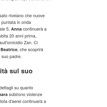
sato rivelano che nuove
a puntata in onda
ale 5,
continuerà a
Anna
ubita 20 anni prima,
sull'omicidio Zan. Ci
i
, che scoprirà
Beatrice
e suo padre.
ità sul suo
ettagli su quanto
subirono violenze
ara
ilota d'aerei continuerà a