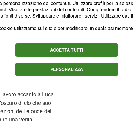
a figlia di Tamara potrà
la personalizzazione dei contenuti. Utilizzare profili per la selez
ci. Misurare le prestazioni dei contenuti. Comprendere il pubblic
à sostenuta anche da
fonti diverse. Sviluppare e migliorare i servizi. Utilizzare dati l
ei. Parallelamente, le
iranno sotto la guida di
ookie utilizziamo sul sito e per modificare, in qualsiasi momento,
.
collaborazione di
ACCETTA TUTTI
Luca, ma non
PERSONALIZZA
eti di suo
o lavoro accanto a Luca.
l'oscuro di ciò che suo
pazioni de Le onde del
irà una verità