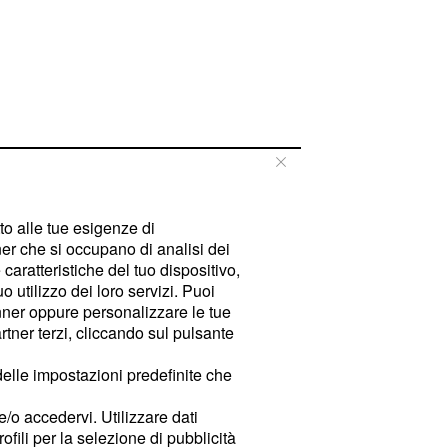
tto alle tue esigenze di
er che si occupano di analisi dei
caratteristiche del tuo dispositivo,
 utilizzo dei loro servizi. Puoi
ner oppure personalizzare le tue
tner terzi, cliccando sul pulsante
delle impostazioni predefinite che
e/o accedervi. Utilizzare dati
rofili per la selezione di pubblicità