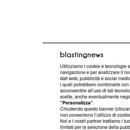
Utilizziamo i cookie e tecnologie s
navigazione e per analizzare il no
dati web, pubblicità e social media,
i quali potrebbero combinarle con a
acconsentire all’uso di tali tecnol
Marcello incontra Rit
scelte, anche eventualmente negand
“Personalizza”
.
non vorrà farla passare li
Marcello
Chiudendo questo banner (clicca
aver saputo che Rita non è stata ass
non consentono l’utilizzo di cookie 
metterà alla ricerca della sua ex dip
Noi e i nostri partner trattiamo i t
limitati per la selezione della pubb
e furia per Torino, dove incontrerà
R