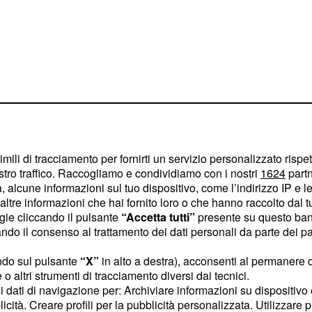
imili di tracciamento per fornirti un servizio personalizzato rispe
stro traffico. Raccogliamo e condividiamo con i nostri
1624
partn
 alcune informazioni sul tuo dispositivo, come l’indirizzo IP e le 
ltre informazioni che hai fornito loro o che hanno raccolto dal tuo
ogie cliccando il pulsante
“Accetta tutti”
presente su questo ban
a a Torino
o il consenso al trattamento dei dati personali da parte dei par
scia a Tancredi e, dopo
ndo sul pulsante
“X”
in alto a destra), acconsenti al permanere 
unta da Alitalia, si
o altri strumenti di tracciamento diversi dai tecnici.
endente. Partirà in fretta
uoi dati di navigazione per: Archiviare informazioni su dispositivo 
licità. Creare profili per la pubblicità personalizzata. Utilizzare p
, che sarà sincera
ita