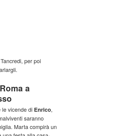
 Tancredi, per poi
rlargli.
 Roma a
sso
 le vicende di
,
Enrico
 malviventi saranno
amiglia. Marta compirà un
 una festa alla casa-