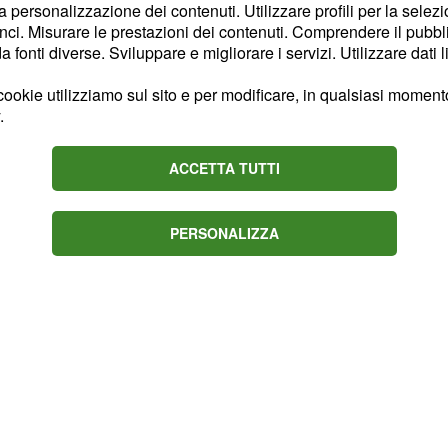
la personalizzazione dei contenuti. Utilizzare profili per la selez
signorina Marengo
ci. Misurare le prestazioni dei contenuti. Comprendere il pubblic
bilità nel furto del
fonti diverse. Sviluppare e migliorare i servizi. Utilizzare dati l
velando che il mandante
ookie utilizziamo sul sito e per modificare, in qualsiasi momento,
di Di Sant'Erasmo. Nel
.
vedrà Irene, alla quale
aduto.
, origliando la
Rosa
ACCETTA TUTTI
e, scoprirà che Tancredi
ilità nel plagio del
PERSONALIZZA
so delle Signore
.