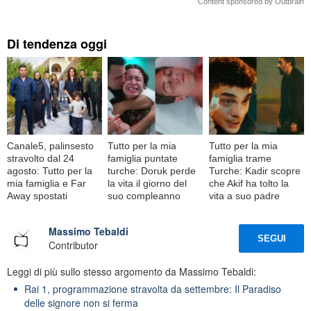
Content sponsored by Outbrain
Di tendenza oggi
Canale5, palinsesto
Tutto per la mia
Tutto per la mia
stravolto dal 24
famiglia puntate
famiglia trame
agosto: Tutto per la
turche: Doruk perde
Turche: Kadir scopre
mia famiglia e Far
la vita il giorno del
che Akif ha tolto la
Away spostati
suo compleanno
vita a suo padre
Massimo Tebaldi
SEGUI
Contributor
Leggi di più sullo stesso argomento da Massimo Tebaldi:
Rai 1, programmazione stravolta da settembre: Il Paradiso
delle signore non si ferma