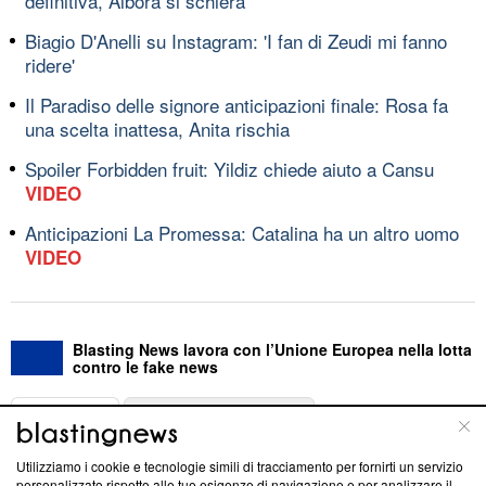
definitiva, Albora si schiera
Biagio D'Anelli su Instagram: 'I fan di Zeudi mi fanno
ridere'
Il Paradiso delle signore anticipazioni finale: Rosa fa
una scelta inattesa, Anita rischia
Spoiler Forbidden fruit: Yildiz chiede aiuto a Cansu
VIDEO
Anticipazioni La Promessa: Catalina ha un altro uomo
VIDEO
Blasting News lavora con l’Unione Europea nella lotta
contro le fake news
ABOUT
LINEA EDITORIALE
Utilizziamo i cookie e tecnologie simili di tracciamento per fornirti un servizio
Questa sezione offre informazioni trasparenti su Blasting
personalizzato rispetto alle tue esigenze di navigazione e per analizzare il