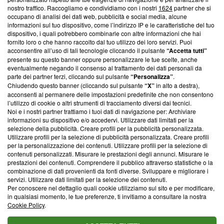
nostro traffico. Raccogliamo e condividiamo con i nostri
1624
partner che si
News, sui nostri processi editoriali e su come ci impegniamo a
occupano di analisi dei dati web, pubblicità e social media, alcune
creare news di qualità. Inoltre, afferma la nostra aderenza a
informazioni sul tuo dispositivo, come l’indirizzo IP e le caratteristiche del tuo
‘Trust Project - News with Integrity’
Blasting News non è
dispositivo, i quali potrebbero combinarle con altre informazioni che hai
ancora membro del programma, ma ha richiesto di farne
fornito loro o che hanno raccolto dal tuo utilizzo dei loro servizi. Puoi
parte; Trust Project non ha ancora effettuato una verifica di
acconsentire all’uso di tali tecnologie cliccando il pulsante
“Accetta tutti”
conformità agli standard.
presente su questo banner oppure personalizzare le tue scelte, anche
eventualmente negando il consenso al trattamento dei dati personali da
parte dei partner terzi, cliccando sul pulsante
“Personalizza”
.
Su di noi
Chiudendo questo banner (cliccando sul pulsante
“X”
in alto a destra),
acconsenti al permanere delle impostazioni predefinite che non consentono
Team editoriale
l’utilizzo di cookie o altri strumenti di tracciamento diversi dai tecnici.
Noi e i nostri partner trattiamo i tuoi dati di navigazione per: Archiviare
Corporate
informazioni su dispositivo e/o accedervi. Utilizzare dati limitati per la
selezione della pubblicità. Creare profili per la pubblicità personalizzata.
Redazione
Utilizzare profili per la selezione di pubblicità personalizzata. Creare profili
per la personalizzazione dei contenuti. Utilizzare profili per la selezione di
Informativa Privacy
contenuti personalizzati. Misurare le prestazioni degli annunci. Misurare le
prestazioni dei contenuti. Comprendere il pubblico attraverso statistiche o la
Cookie Policy
combinazione di dati provenienti da fonti diverse. Sviluppare e migliorare i
servizi. Utilizzare dati limitati per la selezione dei contenuti.
Blasting SA, IDI CHE-247.845.224, Via Carlo Frasca, 3 - 6900
Per conoscere nel dettaglio quali cookie utilizziamo sul sito e per modificare,
Lugano (Svizzera) Tel:
+39 0690258937
in qualsiasi momento, le tue preferenze, ti invitiamo a consultare la nostra
Cookie Policy
.
© 2026 Blasting News