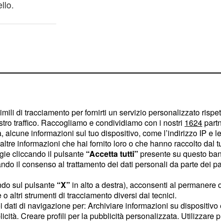
llo.
imili di tracciamento per fornirti un servizio personalizzato rispe
stro traffico. Raccogliamo e condividiamo con i nostri
1624
partn
 alcune informazioni sul tuo dispositivo, come l’indirizzo IP e le 
ltre informazioni che hai fornito loro o che hanno raccolto dal tuo
ogie cliccando il pulsante
“Accetta tutti”
presente su questo ban
o il consenso al trattamento dei dati personali da parte dei par
ndo sul pulsante
“X”
in alto a destra), acconsenti al permanere 
o altri strumenti di tracciamento diversi dai tecnici.
catto che ritraeva
uoi dati di navigazione per: Archiviare informazioni su dispositivo 
ei
professionisti
ballerini
licità. Creare profili per la pubblicità personalizzata. Utilizzare p