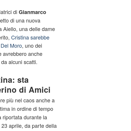
atrici di
Gianmarco
getto di una nuova
a Aiello, una delle dame
rito,
Cristina sarebbe
o Del Moro
, uno dei
due avrebbero anche
a alcuni scatti.
ina: sta
rino di Amici
e più nel caos anche a
ultima in ordine di tempo
 riportata durante la
23 aprile, da parte della