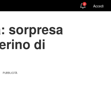
2
Accedi
: sorpresa
erino di