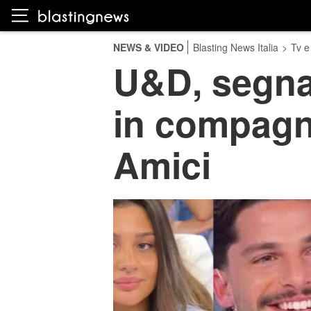
NEWS & VIDEO
Blasting News Italia
>
Tv e
U&D, segna
in compagni
Amici