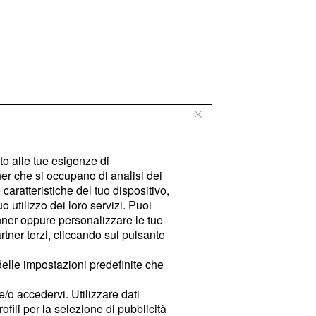
tto alle tue esigenze di
er che si occupano di analisi dei
caratteristiche del tuo dispositivo,
 utilizzo dei loro servizi. Puoi
ner oppure personalizzare le tue
tner terzi, cliccando sul pulsante
delle impostazioni predefinite che
e/o accedervi. Utilizzare dati
rofili per la selezione di pubblicità