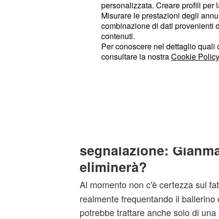
personalizzata. Creare profili per 
di Amici. Ovviamente, questa segna
Misurare le prestazioni degli annun
in studio, con Gianmarco che si è mo
combinazione di dati provenienti da 
dalla vicenda. Secondo le anticipazi
contenuti.
Per conoscere nel dettaglio quali c
Pugnaloni, Cristina avrebbe cercato 
consultare la nostra
Cookie Policy
sostenendo che quella con il baller
chiacchierata durata pochi minuti. 
però, l'ha sbugiardata, sostenendo 
sarebbero intrattenuti per due ore.
Le sorti di Cristina in
segnalazione: Gianma
eliminerà?
Al momento non c'è certezza sul fa
realmente frequentando il ballerino d
potrebbe trattare anche solo di una