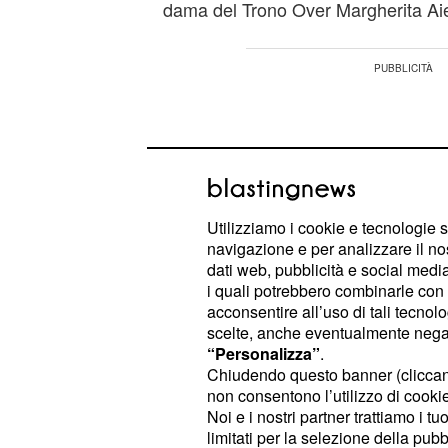
dama del Trono Over Margherita Aie
Utilizziamo i cookie e tecnologie s
navigazione e per analizzare il no
dati web, pubblicità e social media,
i quali potrebbero combinarle con a
acconsentire all’uso di tali tecnol
scelte, anche eventualmente negand
“Personalizza”
.
Chiudendo questo banner (clicca
non consentono l’utilizzo di cookie 
In studio la dama ha mostrato uno s
Noi e i nostri partner trattiamo i t
Cristina a cena con Lorenzo, uno d
limitati per la selezione della pubb