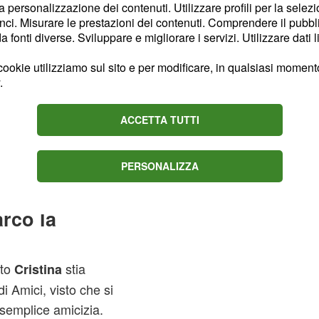
la personalizzazione dei contenuti. Utilizzare profili per la selez
lazione ha portato caos
ci. Misurare le prestazioni dei contenuti. Comprendere il pubblic
strato molto infastidito
fonti diverse. Sviluppare e migliorare i servizi. Utilizzare dati l
oni fornite da Lorenzo
ookie utilizziamo sul sito e per modificare, in qualsiasi momento,
di difendersi,
.
ino era solo una semplice
La dama Margherita,
ACCETTA TUTTI
che Cristina e Lorenzo si
PERSONALIZZA
 bilico dopo la
rco la
tto
stia
Cristina
i Amici, visto che si
 semplice amicizia.