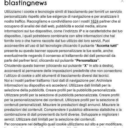
Utilizziamo i cookie e tecnologie simili di tracciamento per fornirti un servizio
Questa sezione offre informazioni trasparenti su Blasting
personalizzato rispetto alle tue esigenze di navigazione e per analizzare il
nostro traffico. Raccogliamo e condividiamo con i nostri
1624
partner che si
News, sui nostri processi editoriali e su come ci impegniamo a
occupano di analisi dei dati web, pubblicità e social media, alcune
creare news di qualità. Inoltre, afferma la nostra aderenza a
informazioni sul tuo dispositivo, come l’indirizzo IP e le caratteristiche del tuo
‘Trust Project - News with Integrity’
Blasting News non è
dispositivo, i quali potrebbero combinarle con altre informazioni che hai
ancora membro del programma, ma ha richiesto di farne
fornito loro o che hanno raccolto dal tuo utilizzo dei loro servizi. Puoi
parte; Trust Project non ha ancora effettuato una verifica di
acconsentire all’uso di tali tecnologie cliccando il pulsante
“Accetta tutti”
conformità agli standard.
presente su questo banner oppure personalizzare le tue scelte, anche
eventualmente negando il consenso al trattamento dei dati personali da
parte dei partner terzi, cliccando sul pulsante
“Personalizza”
.
Su di noi
Chiudendo questo banner (cliccando sul pulsante
“X”
in alto a destra),
acconsenti al permanere delle impostazioni predefinite che non consentono
Team editoriale
l’utilizzo di cookie o altri strumenti di tracciamento diversi dai tecnici.
Noi e i nostri partner trattiamo i tuoi dati di navigazione per: Archiviare
Corporate
informazioni su dispositivo e/o accedervi. Utilizzare dati limitati per la
selezione della pubblicità. Creare profili per la pubblicità personalizzata.
Redazione
Utilizzare profili per la selezione di pubblicità personalizzata. Creare profili
per la personalizzazione dei contenuti. Utilizzare profili per la selezione di
Informativa Privacy
contenuti personalizzati. Misurare le prestazioni degli annunci. Misurare le
prestazioni dei contenuti. Comprendere il pubblico attraverso statistiche o la
Cookie Policy
combinazione di dati provenienti da fonti diverse. Sviluppare e migliorare i
servizi. Utilizzare dati limitati per la selezione dei contenuti.
Blasting SA, IDI CHE-247.845.224, Via Carlo Frasca, 3 - 6900
Per conoscere nel dettaglio quali cookie utilizziamo sul sito e per modificare,
Lugano (Svizzera) Tel:
+39 0690258937