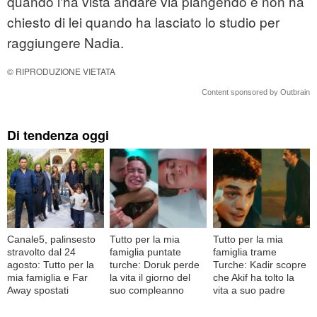
quando l'ha vista andare via piangendo e non ha
chiesto di lei quando ha lasciato lo studio per
raggiungere Nadia.
© RIPRODUZIONE VIETATA
Content sponsored by Outbrain
Di tendenza oggi
Canale5, palinsesto
Tutto per la mia
Tutto per la mia
stravolto dal 24
famiglia puntate
famiglia trame
agosto: Tutto per la
turche: Doruk perde
Turche: Kadir scopre
mia famiglia e Far
la vita il giorno del
che Akif ha tolto la
Away spostati
suo compleanno
vita a suo padre