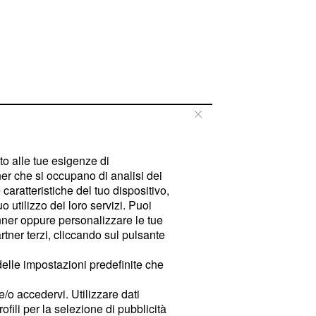
tto alle tue esigenze di
er che si occupano di analisi dei
caratteristiche del tuo dispositivo,
 utilizzo dei loro servizi. Puoi
ner oppure personalizzare le tue
tner terzi, cliccando sul pulsante
delle impostazioni predefinite che
e/o accedervi. Utilizzare dati
rofili per la selezione di pubblicità