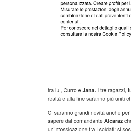
maggiordomo per sparire per sempre
personalizzata. Creare profili per 
Misurare le prestazioni degli annun
moglie, ma Gregorio non si present
combinazione di dati provenienti da 
contenuti.
A quel punto Manuel lascerà una le
Per conoscere nel dettaglio quali c
di potergli parlare al prossimo app
consultare la nostra
Cookie Policy
arriverà poi un momento molto impo
ritorno al palazzo
chiederà un
Curro
Il signorino rivelerà a Manuel che
A
storia d'amore con sua madre e che q
La verità sconvolgerà
e sco
Manuel
tra lui, Curro e
I tre ragazzi, t
Jana.
realtà e alla fine saranno più uniti c
Ci saranno grandi novità anche per
sapere dal comandante
che
Alcaraz
un'intossicazione tra i soldati: si so