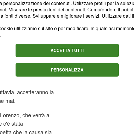
 dalla vita di sua
la personalizzazione dei contenuti. Utilizzare profili per la selez
ci. Misurare le prestazioni dei contenuti. Comprendere il pubblic
erà.
fonti diverse. Sviluppare e migliorare i servizi. Utilizzare dati l
ttera all'uomo, sperando
ookie utilizziamo sul sito e per modificare, in qualsiasi momento,
untamento. Per
Manuel
.
rtante perché al suo
ACCETTA TUTTI
 confronto con lui.
ha avuto una
lonso
PERSONALIZZA
uindi loro sono fratelli.
mbussolerà gli equilibri
uttavia, accetteranno la
he mai.
 Lorenzo, che verrà a
 c'è stata
spetta che la causa sia