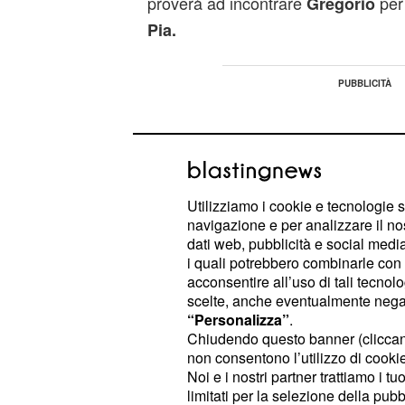
proverà ad incontrare
per 
Gregorio
Pia.
Utilizziamo i cookie e tecnologie s
navigazione e per analizzare il no
dati web, pubblicità e social media,
i quali potrebbero combinarle con a
acconsentire all’uso di tali tecnol
scelte, anche eventualmente negand
“Personalizza”
.
Chiudendo questo banner (clicca
non consentono l’utilizzo di cookie 
Noi e i nostri partner trattiamo i t
Lo scopo del marchesino sarà offrire
limitati per la selezione della pubb