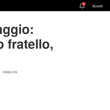
2
Accedi
aggio:
fratello,