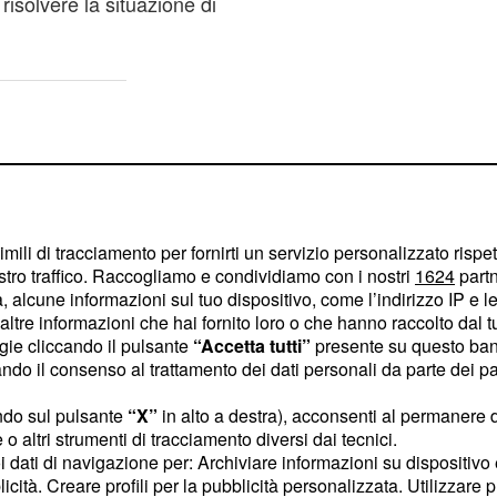
risolvere la situazione di
imili di tracciamento per fornirti un servizio personalizzato rispe
stro traffico. Raccogliamo e condividiamo con i nostri
1624
partn
 alcune informazioni sul tuo dispositivo, come l’indirizzo IP e le 
ltre informazioni che hai fornito loro o che hanno raccolto dal tuo
ogie cliccando il pulsante
“Accetta tutti”
presente su questo ban
o il consenso al trattamento dei dati personali da parte dei par
ndo sul pulsante
“X”
in alto a destra), acconsenti al permanere 
o altri strumenti di tracciamento diversi dai tecnici.
uoi dati di navigazione per: Archiviare informazioni su dispositivo 
 del denaro all'ex
licità. Creare profili per la pubblicità personalizzata. Utilizzare p