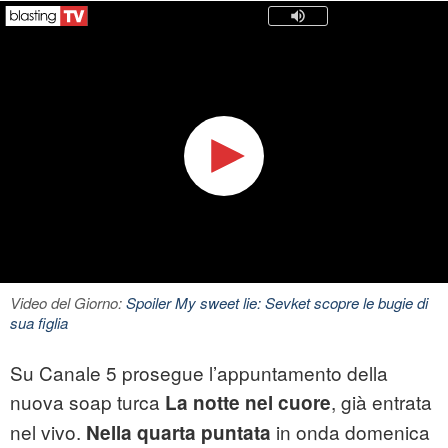
Video del Giorno:
Spoiler My sweet lie: Sevket scopre le bugie di
sua figlia
Su Canale 5 prosegue l’appuntamento della
nuova soap turca
, già entrata
La notte nel cuore
nel vivo.
in onda domenica
Nella quarta puntata