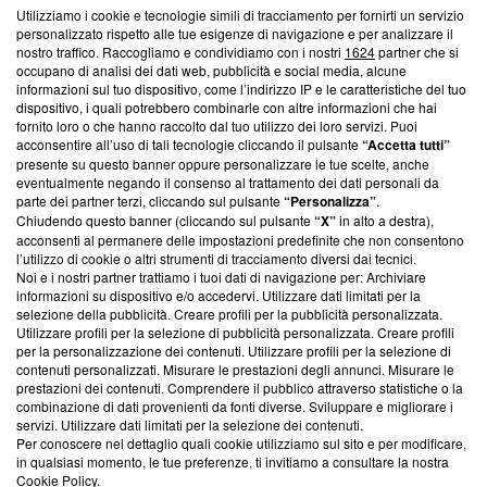
Utilizziamo i cookie e tecnologie simili di tracciamento per fornirti un servizio
Questa sezione offre informazioni trasparenti su Blasting
personalizzato rispetto alle tue esigenze di navigazione e per analizzare il
nostro traffico. Raccogliamo e condividiamo con i nostri
1624
partner che si
News, sui nostri processi editoriali e su come ci impegniamo a
occupano di analisi dei dati web, pubblicità e social media, alcune
creare news di qualità. Inoltre, afferma la nostra aderenza a
informazioni sul tuo dispositivo, come l’indirizzo IP e le caratteristiche del tuo
‘Trust Project - News with Integrity’
Blasting News non è
dispositivo, i quali potrebbero combinarle con altre informazioni che hai
ancora membro del programma, ma ha richiesto di farne
fornito loro o che hanno raccolto dal tuo utilizzo dei loro servizi. Puoi
parte; Trust Project non ha ancora effettuato una verifica di
acconsentire all’uso di tali tecnologie cliccando il pulsante
“Accetta tutti”
conformità agli standard.
presente su questo banner oppure personalizzare le tue scelte, anche
eventualmente negando il consenso al trattamento dei dati personali da
parte dei partner terzi, cliccando sul pulsante
“Personalizza”
.
Su di noi
Chiudendo questo banner (cliccando sul pulsante
“X”
in alto a destra),
acconsenti al permanere delle impostazioni predefinite che non consentono
Team editoriale
l’utilizzo di cookie o altri strumenti di tracciamento diversi dai tecnici.
Noi e i nostri partner trattiamo i tuoi dati di navigazione per: Archiviare
Corporate
informazioni su dispositivo e/o accedervi. Utilizzare dati limitati per la
selezione della pubblicità. Creare profili per la pubblicità personalizzata.
Redazione
Utilizzare profili per la selezione di pubblicità personalizzata. Creare profili
per la personalizzazione dei contenuti. Utilizzare profili per la selezione di
Informativa Privacy
contenuti personalizzati. Misurare le prestazioni degli annunci. Misurare le
prestazioni dei contenuti. Comprendere il pubblico attraverso statistiche o la
Cookie Policy
combinazione di dati provenienti da fonti diverse. Sviluppare e migliorare i
servizi. Utilizzare dati limitati per la selezione dei contenuti.
Blasting SA, IDI CHE-247.845.224, Via Carlo Frasca, 3 - 6900
Per conoscere nel dettaglio quali cookie utilizziamo sul sito e per modificare,
Lugano (Svizzera) Tel:
+39 0690258937
in qualsiasi momento, le tue preferenze, ti invitiamo a consultare la nostra
Cookie Policy
.