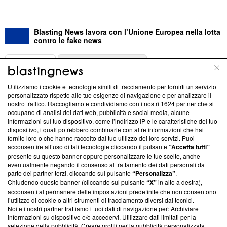
Blasting News lavora con l’Unione Europea nella lotta
contro le fake news
ABOUT
LINEA EDITORIALE
Utilizziamo i cookie e tecnologie simili di tracciamento per fornirti un servizio
Questa sezione offre informazioni trasparenti su Blasting
personalizzato rispetto alle tue esigenze di navigazione e per analizzare il
nostro traffico. Raccogliamo e condividiamo con i nostri
1624
partner che si
News, sui nostri processi editoriali e su come ci impegniamo a
occupano di analisi dei dati web, pubblicità e social media, alcune
creare news di qualità. Inoltre, afferma la nostra aderenza a
informazioni sul tuo dispositivo, come l’indirizzo IP e le caratteristiche del tuo
‘Trust Project - News with Integrity’
Blasting News non è
dispositivo, i quali potrebbero combinarle con altre informazioni che hai
ancora membro del programma, ma ha richiesto di farne
fornito loro o che hanno raccolto dal tuo utilizzo dei loro servizi. Puoi
parte; Trust Project non ha ancora effettuato una verifica di
acconsentire all’uso di tali tecnologie cliccando il pulsante
“Accetta tutti”
conformità agli standard.
presente su questo banner oppure personalizzare le tue scelte, anche
eventualmente negando il consenso al trattamento dei dati personali da
parte dei partner terzi, cliccando sul pulsante
“Personalizza”
.
Su di noi
Chiudendo questo banner (cliccando sul pulsante
“X”
in alto a destra),
acconsenti al permanere delle impostazioni predefinite che non consentono
Team editoriale
l’utilizzo di cookie o altri strumenti di tracciamento diversi dai tecnici.
Noi e i nostri partner trattiamo i tuoi dati di navigazione per: Archiviare
Corporate
informazioni su dispositivo e/o accedervi. Utilizzare dati limitati per la
selezione della pubblicità. Creare profili per la pubblicità personalizzata.