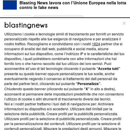
Blasting News lavora con l’Unione Europea nella lotta
contro le fake news
ABOUT
LINEA EDITORIALE
Utilizziamo i cookie e tecnologie simili di tracciamento per fornirti un servizio
Questa sezione offre informazioni trasparenti su Blasting
personalizzato rispetto alle tue esigenze di navigazione e per analizzare il
nostro traffico. Raccogliamo e condividiamo con i nostri
1624
partner che si
News, sui nostri processi editoriali e su come ci impegniamo a
occupano di analisi dei dati web, pubblicità e social media, alcune
creare news di qualità. Inoltre, afferma la nostra aderenza a
informazioni sul tuo dispositivo, come l’indirizzo IP e le caratteristiche del tuo
‘Trust Project - News with Integrity’
Blasting News non è
dispositivo, i quali potrebbero combinarle con altre informazioni che hai
ancora membro del programma, ma ha richiesto di farne
fornito loro o che hanno raccolto dal tuo utilizzo dei loro servizi. Puoi
parte; Trust Project non ha ancora effettuato una verifica di
acconsentire all’uso di tali tecnologie cliccando il pulsante
“Accetta tutti”
conformità agli standard.
presente su questo banner oppure personalizzare le tue scelte, anche
eventualmente negando il consenso al trattamento dei dati personali da
parte dei partner terzi, cliccando sul pulsante
“Personalizza”
.
Su di noi
Chiudendo questo banner (cliccando sul pulsante
“X”
in alto a destra),
acconsenti al permanere delle impostazioni predefinite che non consentono
Team editoriale
l’utilizzo di cookie o altri strumenti di tracciamento diversi dai tecnici.
Noi e i nostri partner trattiamo i tuoi dati di navigazione per: Archiviare
Corporate
informazioni su dispositivo e/o accedervi. Utilizzare dati limitati per la
selezione della pubblicità. Creare profili per la pubblicità personalizzata.
Redazione
Utilizzare profili per la selezione di pubblicità personalizzata. Creare profili
per la personalizzazione dei contenuti. Utilizzare profili per la selezione di
Informativa Privacy
contenuti personalizzati. Misurare le prestazioni degli annunci. Misurare le