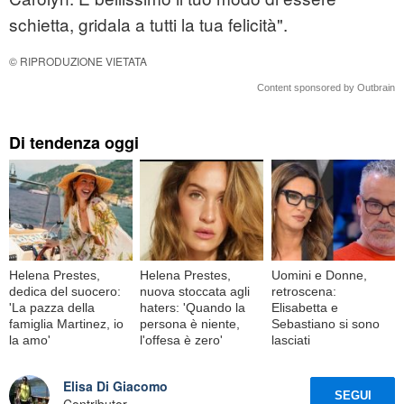
schietta, gridala a tutti la tua felicità".
© RIPRODUZIONE VIETATA
Content sponsored by Outbrain
Di tendenza oggi
Helena Prestes,
Helena Prestes,
Uomini e Donne,
dedica del suocero:
nuova stoccata agli
retroscena:
'La pazza della
haters: 'Quando la
Elisabetta e
famiglia Martinez, io
persona è niente,
Sebastiano si sono
la amo'
l'offesa è zero'
lasciati
Elisa Di Giacomo
SEGUI