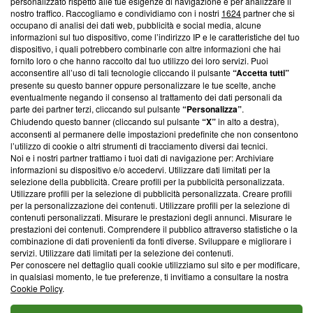
Questa sezione offre informazioni trasparenti su Blasting
personalizzato rispetto alle tue esigenze di navigazione e per analizzare il
nostro traffico. Raccogliamo e condividiamo con i nostri
1624
partner che si
News, sui nostri processi editoriali e su come ci impegniamo a
occupano di analisi dei dati web, pubblicità e social media, alcune
creare news di qualità. Inoltre, afferma la nostra aderenza a
informazioni sul tuo dispositivo, come l’indirizzo IP e le caratteristiche del tuo
‘Trust Project - News with Integrity’
Blasting News non è
dispositivo, i quali potrebbero combinarle con altre informazioni che hai
ancora membro del programma, ma ha richiesto di farne
fornito loro o che hanno raccolto dal tuo utilizzo dei loro servizi. Puoi
parte; Trust Project non ha ancora effettuato una verifica di
acconsentire all’uso di tali tecnologie cliccando il pulsante
“Accetta tutti”
conformità agli standard.
presente su questo banner oppure personalizzare le tue scelte, anche
eventualmente negando il consenso al trattamento dei dati personali da
parte dei partner terzi, cliccando sul pulsante
“Personalizza”
.
Su di noi
Chiudendo questo banner (cliccando sul pulsante
“X”
in alto a destra),
acconsenti al permanere delle impostazioni predefinite che non consentono
Team editoriale
l’utilizzo di cookie o altri strumenti di tracciamento diversi dai tecnici.
Noi e i nostri partner trattiamo i tuoi dati di navigazione per: Archiviare
Corporate
informazioni su dispositivo e/o accedervi. Utilizzare dati limitati per la
selezione della pubblicità. Creare profili per la pubblicità personalizzata.
Redazione
Utilizzare profili per la selezione di pubblicità personalizzata. Creare profili
per la personalizzazione dei contenuti. Utilizzare profili per la selezione di
Informativa Privacy
contenuti personalizzati. Misurare le prestazioni degli annunci. Misurare le
prestazioni dei contenuti. Comprendere il pubblico attraverso statistiche o la
Cookie Policy
combinazione di dati provenienti da fonti diverse. Sviluppare e migliorare i
servizi. Utilizzare dati limitati per la selezione dei contenuti.
Blasting SA, IDI CHE-247.845.224, Via Carlo Frasca, 3 - 6900
Per conoscere nel dettaglio quali cookie utilizziamo sul sito e per modificare,
Lugano (Svizzera) Tel:
+39 0690258937
in qualsiasi momento, le tue preferenze, ti invitiamo a consultare la nostra
Cookie Policy
.
© 2026 Blasting News