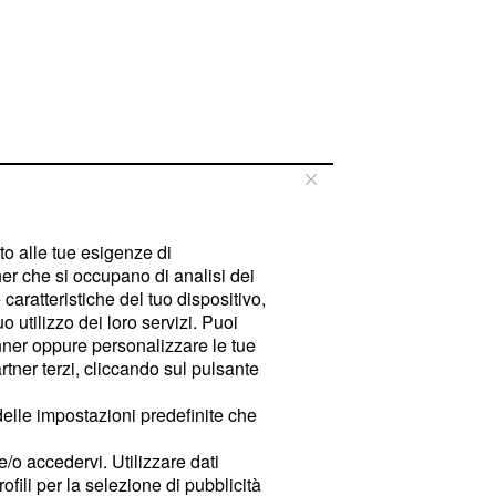
tto alle tue esigenze di
er che si occupano di analisi dei
caratteristiche del tuo dispositivo,
 utilizzo dei loro servizi. Puoi
ner oppure personalizzare le tue
tner terzi, cliccando sul pulsante
delle impostazioni predefinite che
e/o accedervi. Utilizzare dati
rofili per la selezione di pubblicità