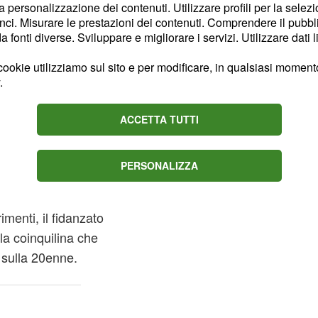
ardi invece si concentra
la personalizzazione dei contenuti. Utilizzare profili per la selez
ci. Misurare le prestazioni dei contenuti. Comprendere il pubblic
ci l'imprenditore barese
fonti diverse. Sviluppare e migliorare i servizi. Utilizzare dati l
efano Corsano:
 con Annapaola e
ookie utilizziamo sul sito e per modificare, in qualsiasi momento,
.
ione tra Ghirardi e
ACCETTA TUTTI
ata,
Guido riceverà un
unciano la sparizione
PERSONALIZZA
mbra avere una vita
o ci sono diversi
imenti, il fidanzato
 la coinquilina che
à sulla 20enne.