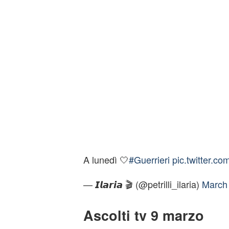
A lunedì 🤍
#Guerrieri
pic.twitter.c
— 𝙄𝙡𝙖𝙧𝙞𝙖 🎬 (@petrilli_ilaria)
March 
Ascolti tv 9 marzo