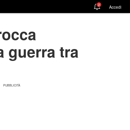
2
Accedi
rocca
a guerra tra