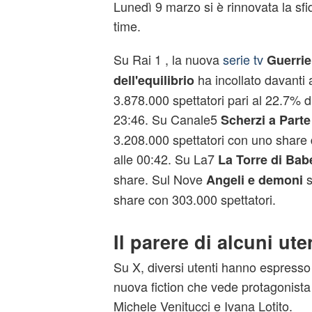
Lunedì 9 marzo si è rinnovata la sfid
time.
Su Rai 1 , la nuova
serie tv
Guerrie
ha incollato davanti 
dell'equilibrio
3.878.000 spettatori pari al 22.7% d
23:46. Su Canale5
Scherzi a Parte
3.208.000 spettatori con uno share 
alle 00:42. Su La7
La Torre di Bab
share. Sul Nove
s
Angeli e demoni
share con 303.000 spettatori.
Il parere di alcuni ute
Su X, diversi utenti hanno espresso 
nuova fiction che vede protagonis
Michele Venitucci e Ivana Lotito.