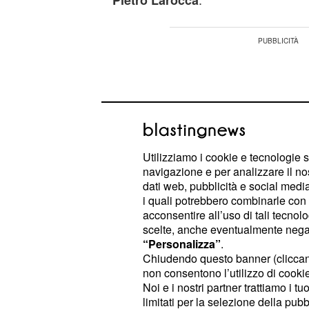
Pietro Larocca
Utilizziamo i cookie e tecnologie s
navigazione e per analizzare il no
dati web, pubblicità e social media,
i quali potrebbero combinarle con a
acconsentire all’uso di tali tecnol
scelte, anche eventualmente negand
“Personalizza”
.
Chiudendo questo banner (clicca
non consentono l’utilizzo di cookie 
Quest'ultimo potrebbe essere vittim
Noi e i nostri partner trattiamo i t
tra magistrati per escluderlo dalla c
limitati per la selezione della pubb