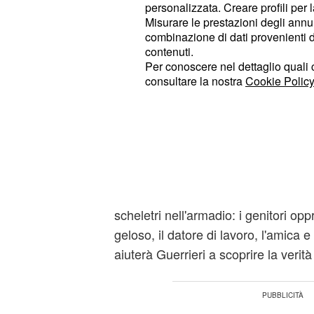
presidente del tribunale di Bari. Ber
personalizzata. Creare profili per 
Misurare le prestazioni degli annun
su un'associazione che vede ai verti
combinazione di dati provenienti da 
Ghirardi e il suo braccio destro St
contenuti.
quest'ultimo avrebbe una relazione
Per conoscere nel dettaglio quali c
consultare la nostra
Cookie Policy
potrebbe essere l'anello di congiunz
Larocca.
Per quanto riguarda il caso di giorn
studio due genitori disperati
che den
della figlia Manuela. La ragazza se
perfetta, ma scovando nel suo privat
scheletri nell'armadio: i genitori oppr
geloso, il datore di lavoro, l'amica e
aiuterà Guerrieri a scoprire la verit