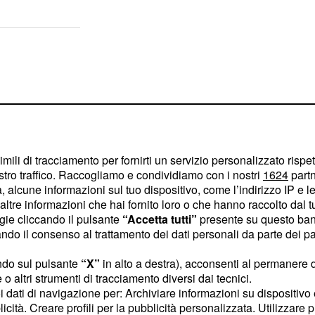
imili di tracciamento per fornirti un servizio personalizzato rispe
stro traffico. Raccogliamo e condividiamo con i nostri
1624
partn
 alcune informazioni sul tuo dispositivo, come l’indirizzo IP e le 
ltre informazioni che hai fornito loro o che hanno raccolto dal tuo
ogie cliccando il pulsante
“Accetta tutti”
presente su questo ban
o il consenso al trattamento dei dati personali da parte dei par
ndo sul pulsante
“X”
in alto a destra), acconsenti al permanere 
o altri strumenti di tracciamento diversi dai tecnici.
a di una guerra interna
uoi dati di navigazione per: Archiviare informazioni su dispositivo 
orsa per diventare
licità. Creare profili per la pubblicità personalizzata. Utilizzare p