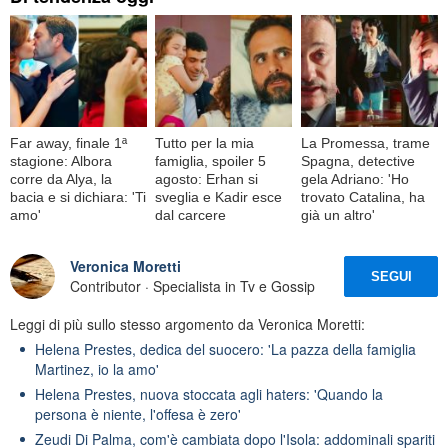
Far away, finale 1ª
Tutto per la mia
La Promessa, trame
stagione: Albora
famiglia, spoiler 5
Spagna, detective
corre da Alya, la
agosto: Erhan si
gela Adriano: 'Ho
bacia e si dichiara: 'Ti
sveglia e Kadir esce
trovato Catalina, ha
amo'
dal carcere
già un altro'
Veronica Moretti
SEGUI
Contributor · Specialista in Tv e Gossip
Leggi di più sullo stesso argomento da Veronica Moretti:
Helena Prestes, dedica del suocero: 'La pazza della famiglia
Martinez, io la amo'
Helena Prestes, nuova stoccata agli haters: 'Quando la
persona è niente, l'offesa è zero'
Zeudi Di Palma, com'è cambiata dopo l'Isola: addominali spariti