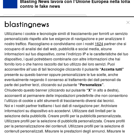
Blasting News lavora con l’Unione Europea nella lotta
contro le fake news
ABOUT
LINEA EDITORIALE
Utilizziamo i cookie e tecnologie simili di tracciamento per fornirti un servizio
Questa sezione offre informazioni trasparenti su Blasting
personalizzato rispetto alle tue esigenze di navigazione e per analizzare il
nostro traffico. Raccogliamo e condividiamo con i nostri
1624
partner che si
News, sui nostri processi editoriali e su come ci impegniamo a
occupano di analisi dei dati web, pubblicità e social media, alcune
creare news di qualità. Inoltre, afferma la nostra aderenza a
informazioni sul tuo dispositivo, come l’indirizzo IP e le caratteristiche del tuo
‘Trust Project - News with Integrity’
Blasting News non è
dispositivo, i quali potrebbero combinarle con altre informazioni che hai
ancora membro del programma, ma ha richiesto di farne
fornito loro o che hanno raccolto dal tuo utilizzo dei loro servizi. Puoi
parte; Trust Project non ha ancora effettuato una verifica di
acconsentire all’uso di tali tecnologie cliccando il pulsante
“Accetta tutti”
conformità agli standard.
presente su questo banner oppure personalizzare le tue scelte, anche
eventualmente negando il consenso al trattamento dei dati personali da
parte dei partner terzi, cliccando sul pulsante
“Personalizza”
.
Su di noi
Chiudendo questo banner (cliccando sul pulsante
“X”
in alto a destra),
acconsenti al permanere delle impostazioni predefinite che non consentono
Team editoriale
l’utilizzo di cookie o altri strumenti di tracciamento diversi dai tecnici.
Noi e i nostri partner trattiamo i tuoi dati di navigazione per: Archiviare
Corporate
informazioni su dispositivo e/o accedervi. Utilizzare dati limitati per la
selezione della pubblicità. Creare profili per la pubblicità personalizzata.
Redazione
Utilizzare profili per la selezione di pubblicità personalizzata. Creare profili
per la personalizzazione dei contenuti. Utilizzare profili per la selezione di
Informativa Privacy
contenuti personalizzati. Misurare le prestazioni degli annunci. Misurare le