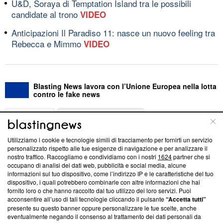
U&D, Soraya di Temptation Island tra le possibili
candidate al trono
VIDEO
Anticipazioni Il Paradiso 11: nasce un nuovo feeling tra
Rebecca e Mimmo
VIDEO
Blasting News lavora con l’Unione Europea nella lotta
contro le fake news
ABOUT
LINEA EDITORIALE
Utilizziamo i cookie e tecnologie simili di tracciamento per fornirti un servizio
Questa sezione offre informazioni trasparenti su Blasting
personalizzato rispetto alle tue esigenze di navigazione e per analizzare il
nostro traffico. Raccogliamo e condividiamo con i nostri
1624
partner che si
News, sui nostri processi editoriali e su come ci impegniamo a
occupano di analisi dei dati web, pubblicità e social media, alcune
creare news di qualità. Inoltre, afferma la nostra aderenza a
informazioni sul tuo dispositivo, come l’indirizzo IP e le caratteristiche del tuo
‘Trust Project - News with Integrity’
Blasting News non è
dispositivo, i quali potrebbero combinarle con altre informazioni che hai
ancora membro del programma, ma ha richiesto di farne
fornito loro o che hanno raccolto dal tuo utilizzo dei loro servizi. Puoi
parte; Trust Project non ha ancora effettuato una verifica di
acconsentire all’uso di tali tecnologie cliccando il pulsante
“Accetta tutti”
conformità agli standard.
presente su questo banner oppure personalizzare le tue scelte, anche
eventualmente negando il consenso al trattamento dei dati personali da