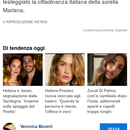
festeggiato la cittadinanza italiana della sorella
Mariana.
© RIPRODUZIONE VIETATA
Content sponsored by Outbrain
Di tendenza oggi
Helena e Javier,
Helena Prestes,
Zeudi Di Palma,
segnalazione dalla
nuova stoccata agli
com'è cambiata dopo
Sardegna: 'Insieme
haters: 'Quando la
l'Isola: addominali
sulla spiaggia del
persona è niente,
spariti e capelli
Poetto'
l'offesa è zero'
troppo lunghi
Veronica Moretti
SEGUI