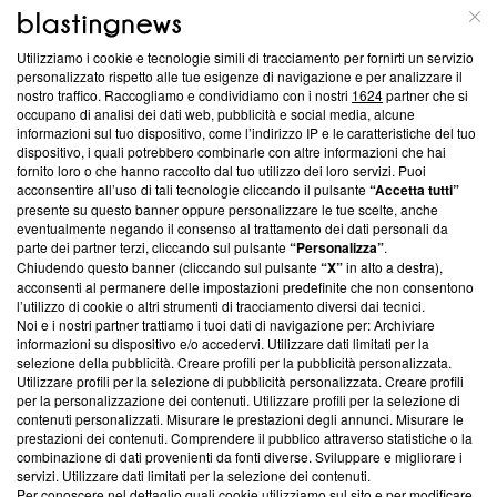
ABOUT
LINEA EDITORIALE
Utilizziamo i cookie e tecnologie simili di tracciamento per fornirti un servizio
Questa sezione offre informazioni trasparenti su Blasting
personalizzato rispetto alle tue esigenze di navigazione e per analizzare il
nostro traffico. Raccogliamo e condividiamo con i nostri
1624
partner che si
News, sui nostri processi editoriali e su come ci impegniamo a
occupano di analisi dei dati web, pubblicità e social media, alcune
creare news di qualità. Inoltre, afferma la nostra aderenza a
informazioni sul tuo dispositivo, come l’indirizzo IP e le caratteristiche del tuo
‘Trust Project - News with Integrity’
Blasting News non è
dispositivo, i quali potrebbero combinarle con altre informazioni che hai
ancora membro del programma, ma ha richiesto di farne
fornito loro o che hanno raccolto dal tuo utilizzo dei loro servizi. Puoi
parte; Trust Project non ha ancora effettuato una verifica di
acconsentire all’uso di tali tecnologie cliccando il pulsante
“Accetta tutti”
conformità agli standard.
presente su questo banner oppure personalizzare le tue scelte, anche
eventualmente negando il consenso al trattamento dei dati personali da
parte dei partner terzi, cliccando sul pulsante
“Personalizza”
.
Su di noi
Chiudendo questo banner (cliccando sul pulsante
“X”
in alto a destra),
acconsenti al permanere delle impostazioni predefinite che non consentono
Team editoriale
l’utilizzo di cookie o altri strumenti di tracciamento diversi dai tecnici.
Noi e i nostri partner trattiamo i tuoi dati di navigazione per: Archiviare
Corporate
informazioni su dispositivo e/o accedervi. Utilizzare dati limitati per la
selezione della pubblicità. Creare profili per la pubblicità personalizzata.
Redazione
Utilizzare profili per la selezione di pubblicità personalizzata. Creare profili
per la personalizzazione dei contenuti. Utilizzare profili per la selezione di
Informativa Privacy
contenuti personalizzati. Misurare le prestazioni degli annunci. Misurare le
prestazioni dei contenuti. Comprendere il pubblico attraverso statistiche o la
Cookie Policy
combinazione di dati provenienti da fonti diverse. Sviluppare e migliorare i
servizi. Utilizzare dati limitati per la selezione dei contenuti.
Blasting SA, IDI CHE-247.845.224, Via Carlo Frasca, 3 - 6900
Per conoscere nel dettaglio quali cookie utilizziamo sul sito e per modificare,