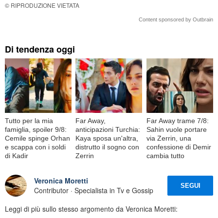
© RIPRODUZIONE VIETATA
Content sponsored by Outbrain
Di tendenza oggi
Tutto per la mia
Far Away,
Far Away trame 7/8:
famiglia, spoiler 9/8:
anticipazioni Turchia:
Sahin vuole portare
Cemile spinge Orhan
Kaya sposa un'altra,
via Zerrin, una
e scappa con i soldi
distrutto il sogno con
confessione di Demir
di Kadir
Zerrin
cambia tutto
Veronica Moretti
SEGUI
Contributor · Specialista in Tv e Gossip
Leggi di più sullo stesso argomento da Veronica Moretti: