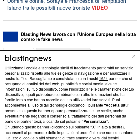
Uomini e donne, Soraya e Francesca di Temptation
Island tra le possibili nuove troniste
VIDEO
Blasting News lavora con l’Unione Europea nella lotta
contro le fake news
ABOUT
LINEA EDITORIALE
Utilizziamo i cookie e tecnologie simili di tracciamento per fornirti un servizio
Questa sezione offre informazioni trasparenti su Blasting
personalizzato rispetto alle tue esigenze di navigazione e per analizzare il
nostro traffico. Raccogliamo e condividiamo con i nostri
1624
partner che si
News, sui nostri processi editoriali e su come ci impegniamo a
occupano di analisi dei dati web, pubblicità e social media, alcune
creare news di qualità. Inoltre, afferma la nostra aderenza a
informazioni sul tuo dispositivo, come l’indirizzo IP e le caratteristiche del tuo
‘Trust Project - News with Integrity’
Blasting News non è
dispositivo, i quali potrebbero combinarle con altre informazioni che hai
ancora membro del programma, ma ha richiesto di farne
fornito loro o che hanno raccolto dal tuo utilizzo dei loro servizi. Puoi
parte; Trust Project non ha ancora effettuato una verifica di
acconsentire all’uso di tali tecnologie cliccando il pulsante
“Accetta tutti”
conformità agli standard.
presente su questo banner oppure personalizzare le tue scelte, anche
eventualmente negando il consenso al trattamento dei dati personali da
parte dei partner terzi, cliccando sul pulsante
“Personalizza”
.
Su di noi
Chiudendo questo banner (cliccando sul pulsante
“X”
in alto a destra),
acconsenti al permanere delle impostazioni predefinite che non consentono
Team editoriale
l’utilizzo di cookie o altri strumenti di tracciamento diversi dai tecnici.