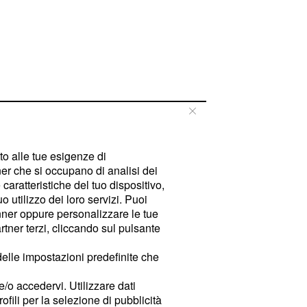
tto alle tue esigenze di
er che si occupano di analisi dei
caratteristiche del tuo dispositivo,
 utilizzo dei loro servizi. Puoi
ner oppure personalizzare le tue
tner terzi, cliccando sul pulsante
delle impostazioni predefinite che
e/o accedervi. Utilizzare dati
rofili per la selezione di pubblicità