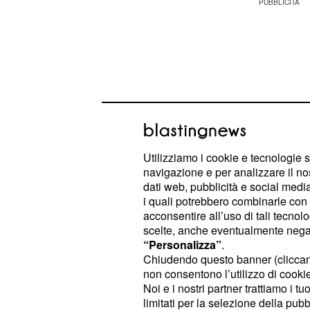
Utilizziamo i cookie e tecnologie s
navigazione e per analizzare il no
dati web, pubblicità e social media,
i quali potrebbero combinarle con a
acconsentire all’uso di tali tecnol
scelte, anche eventualmente negand
Sui social, però, c'è chi non ha grad
“Personalizza”
.
semifinale, dai tantissimi
tentennam
Chiudendo questo banner (clicca
non consentono l’utilizzo di cookie 
della conduttrice n
comportamento
Noi e i nostri partner trattiamo i t
in particolare.
limitati per la selezione della pubb