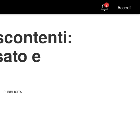
2
Accedi
 scontenti:
sato e