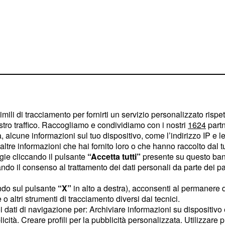
imili di tracciamento per fornirti un servizio personalizzato rispe
stro traffico. Raccogliamo e condividiamo con i nostri
1624
partn
 alcune informazioni sul tuo dispositivo, come l’indirizzo IP e le 
ltre informazioni che hai fornito loro o che hanno raccolto dal tuo
ogie cliccando il pulsante
“Accetta tutti”
presente su questo ban
o il consenso al trattamento dei dati personali da parte dei par
ito quello è successo in
dei giudici al
enti
ndo sul pulsante
“X”
in alto a destra), acconsenti al permanere 
o altri strumenti di tracciamento diversi dai tecnici.
ei confronti di un alunno
uoi dati di navigazione per: Archiviare informazioni su dispositivo 
licità. Creare profili per la pubblicità personalizzata. Utilizzare p