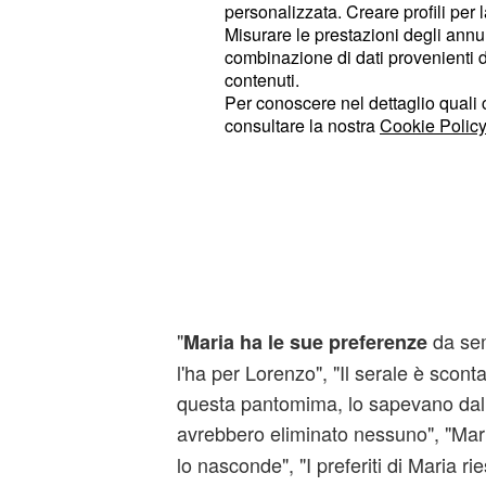
personalizzata. Creare profili per 
L'incertezza della giuria ha spunto 
Misurare le prestazioni degli annun
combinazione di dati provenienti da 
il verdetto dello sparegg
rimandare
contenuti.
che quindi si giocheranno il tutto per
Per conoscere nel dettaglio quali c
consultare la nostra
Cookie Policy
Le proteste degli spet
Tra i fan di Amici c'è chi è convinto 
programma cambierebbero in base all
che la presentatrice avrebbe nei conf
rischio.
"
da sem
Maria ha le sue preferenze
l'ha per Lorenzo", "Il serale è scont
questa pantomima, lo sapevano dall
avrebbero eliminato nessuno", "Ma
lo nasconde", "I preferiti di Maria r