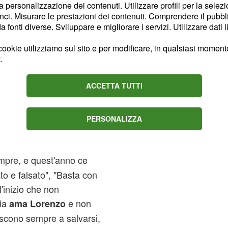
la personalizzazione dei contenuti. Utilizzare profili per la selez
la padrona di casa a
ci. Misurare le prestazioni dei contenuti. Comprendere il pubblic
fonti diverse. Sviluppare e migliorare i servizi. Utilizzare dati l
io tra Angie e Lorenzo,
 tutto al televoto.
ookie utilizziamo sul sito e per modificare, in qualsiasi momento,
.
tatori
ACCETTA TUTTI
che le regole del
e esigenze o all'affetto
PERSONALIZZA
ronti degli allievi a
pre, e quest'anno ce
ato e falsato", "Basta con
'inizio che non
ria
e non
ama Lorenzo
iescono sempre a salvarsi,