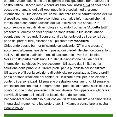
Questa sezione offre informazioni trasparenti su Blasting
personalizzato rispetto alle tue esigenze di navigazione e per analizzare il
nostro traffico. Raccogliamo e condividiamo con i nostri
1624
partner che si
News, sui nostri processi editoriali e su come ci impegniamo a
occupano di analisi dei dati web, pubblicità e social media, alcune
creare news di qualità. Inoltre, afferma la nostra aderenza a
informazioni sul tuo dispositivo, come l’indirizzo IP e le caratteristiche del tuo
‘Trust Project - News with Integrity’
Blasting News non è
dispositivo, i quali potrebbero combinarle con altre informazioni che hai
ancora membro del programma, ma ha richiesto di farne
fornito loro o che hanno raccolto dal tuo utilizzo dei loro servizi. Puoi
parte; Trust Project non ha ancora effettuato una verifica di
acconsentire all’uso di tali tecnologie cliccando il pulsante
“Accetta tutti”
conformità agli standard.
presente su questo banner oppure personalizzare le tue scelte, anche
eventualmente negando il consenso al trattamento dei dati personali da
parte dei partner terzi, cliccando sul pulsante
“Personalizza”
.
Su di noi
Chiudendo questo banner (cliccando sul pulsante
“X”
in alto a destra),
acconsenti al permanere delle impostazioni predefinite che non consentono
Team editoriale
l’utilizzo di cookie o altri strumenti di tracciamento diversi dai tecnici.
Noi e i nostri partner trattiamo i tuoi dati di navigazione per: Archiviare
Corporate
informazioni su dispositivo e/o accedervi. Utilizzare dati limitati per la
selezione della pubblicità. Creare profili per la pubblicità personalizzata.
Redazione
Utilizzare profili per la selezione di pubblicità personalizzata. Creare profili
per la personalizzazione dei contenuti. Utilizzare profili per la selezione di
Informativa Privacy
contenuti personalizzati. Misurare le prestazioni degli annunci. Misurare le
prestazioni dei contenuti. Comprendere il pubblico attraverso statistiche o la
Cookie Policy
combinazione di dati provenienti da fonti diverse. Sviluppare e migliorare i
servizi. Utilizzare dati limitati per la selezione dei contenuti.
Blasting SA, IDI CHE-247.845.224, Via Carlo Frasca, 3 - 6900
Per conoscere nel dettaglio quali cookie utilizziamo sul sito e per modificare,
Lugano (Svizzera) Tel:
+39 0690258937
in qualsiasi momento, le tue preferenze, ti invitiamo a consultare la nostra
Cookie Policy
.
© 2026 Blasting News