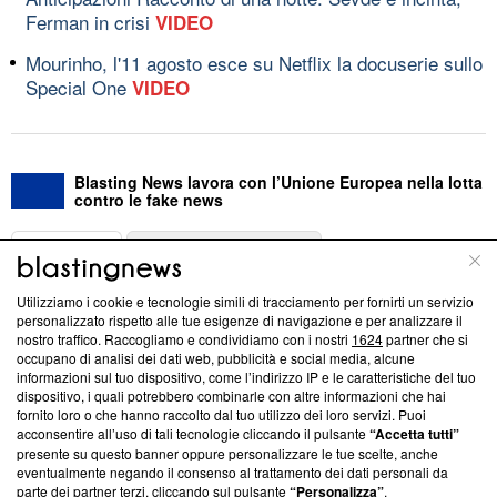
Ferman in crisi
VIDEO
Mourinho, l'11 agosto esce su Netflix la docuserie sullo
Special One
VIDEO
Blasting News lavora con l’Unione Europea nella lotta
contro le fake news
ABOUT
LINEA EDITORIALE
Utilizziamo i cookie e tecnologie simili di tracciamento per fornirti un servizio
Questa sezione offre informazioni trasparenti su Blasting
personalizzato rispetto alle tue esigenze di navigazione e per analizzare il
nostro traffico. Raccogliamo e condividiamo con i nostri
1624
partner che si
News, sui nostri processi editoriali e su come ci impegniamo a
occupano di analisi dei dati web, pubblicità e social media, alcune
creare news di qualità. Inoltre, afferma la nostra aderenza a
informazioni sul tuo dispositivo, come l’indirizzo IP e le caratteristiche del tuo
‘Trust Project - News with Integrity’
Blasting News non è
dispositivo, i quali potrebbero combinarle con altre informazioni che hai
ancora membro del programma, ma ha richiesto di farne
fornito loro o che hanno raccolto dal tuo utilizzo dei loro servizi. Puoi
parte; Trust Project non ha ancora effettuato una verifica di
acconsentire all’uso di tali tecnologie cliccando il pulsante
“Accetta tutti”
conformità agli standard.
presente su questo banner oppure personalizzare le tue scelte, anche
eventualmente negando il consenso al trattamento dei dati personali da
parte dei partner terzi, cliccando sul pulsante
“Personalizza”
.