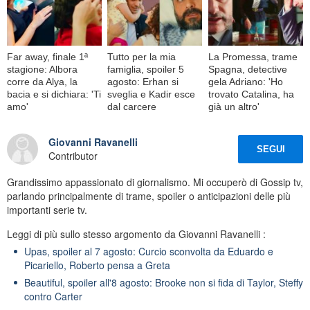
Far away, finale 1ª
Tutto per la mia
La Promessa, trame
stagione: Albora
famiglia, spoiler 5
Spagna, detective
corre da Alya, la
agosto: Erhan si
gela Adriano: 'Ho
bacia e si dichiara: 'Ti
sveglia e Kadir esce
trovato Catalina, ha
amo'
dal carcere
già un altro'
Giovanni Ravanelli
SEGUI
Contributor
Grandissimo appassionato di giornalismo. Mi occuperò di Gossip tv,
parlando principalmente di trame, spoiler o anticipazioni delle più
importanti serie tv.
Leggi di più sullo stesso argomento da Giovanni Ravanelli :
Upas, spoiler al 7 agosto: Curcio sconvolta da Eduardo e
Picariello, Roberto pensa a Greta
Beautiful, spoiler all'8 agosto: Brooke non si fida di Taylor, Steffy
contro Carter