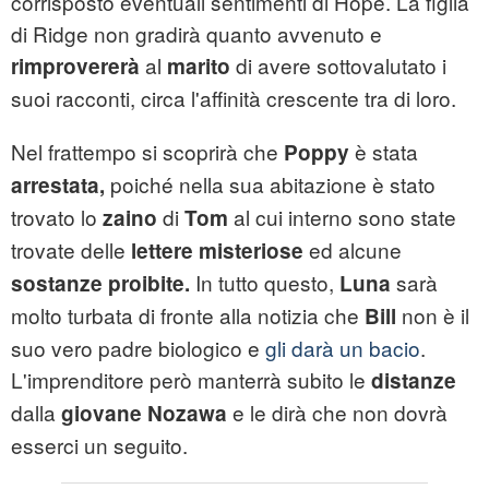
corrisposto eventuali sentimenti di Hope. La figlia
di Ridge non gradirà quanto avvenuto e
al
di avere sottovalutato i
rimprovererà
marito
suoi racconti, circa l'affinità crescente tra di loro.
Nel frattempo si scoprirà che
è stata
Poppy
poiché nella sua abitazione è stato
arrestata,
trovato lo
di
al cui interno sono state
zaino
Tom
trovate delle
ed alcune
lettere misteriose
In tutto questo,
sarà
sostanze proibite.
Luna
molto turbata di fronte alla notizia che
non è il
Bill
suo vero padre biologico e
gli darà un bacio
.
L'imprenditore però manterrà subito le
distanze
dalla
e le dirà che non dovrà
giovane Nozawa
esserci un seguito.