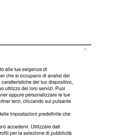
tto alle tue esigenze di
er che si occupano di analisi dei
caratteristiche del tuo dispositivo,
 utilizzo dei loro servizi. Puoi
ner oppure personalizzare le tue
tner terzi, cliccando sul pulsante
delle impostazioni predefinite che
e/o accedervi. Utilizzare dati
rofili per la selezione di pubblicità