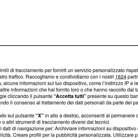
 la contessa
na
imili di tracciamento per fornirti un servizio personalizzato rispe
stro traffico. Raccogliamo e condividiamo con i nostri
1624
partn
ap spicca senza dubbio
 alcune informazioni sul tuo dispositivo, come l’indirizzo IP e le 
 vicende sentimentali e
ltre informazioni che hai fornito loro o che hanno raccolto dal tuo
decima stagione, la
ogie cliccando il pulsante
“Accetta tutti”
presente su questo ban
o il consenso al trattamento dei dati personali da parte dei par
 a chiudere
ndo sul pulsante
“X”
in alto a destra), acconsenti al permanere 
o altri strumenti di tracciamento diversi dai tecnici.
ighi e passioni irrisolte,
uoi dati di navigazione per: Archiviare informazioni su dispositivo 
licità. Creare profili per la pubblicità personalizzata. Utilizzare p
stinata a sorprendere