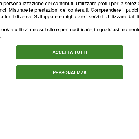
la personalizzazione dei contenuti. Utilizzare profili per la selez
e il proprio futuro. Le
ci. Misurare le prestazioni dei contenuti. Comprendere il pubblic
iù forte, indipendente e
fonti diverse. Sviluppare e migliorare i servizi. Utilizzare dati l
 che hanno segnato la sua
ookie utilizziamo sul sito e per modificare, in qualsiasi momento,
.
ssa Gravina continua a
ACCETTA TUTTI
la soap, grazie a una
le.
PERSONALIZZA