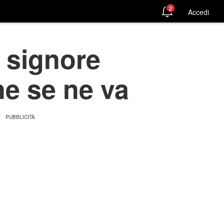
2
Accedi
e signore
ne se ne va