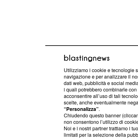
Adelaide cambia vita:
pronta a voltare pagi
Utilizziamo i cookie e tecnologie s
navigazione e per analizzare il no
Tra i personaggi più amati della so
dati web, pubblicità e social media,
, protagonista di numerose
Adelaide
i quali potrebbero combinarle con a
familiari. Negli episodi finali della 
acconsentire all’uso di tali tecnol
scelte, anche eventualmente negand
contessa sembrerebbe intenzionata
“Personalizza”
.
definitivamente con il passato.
Chiudendo questo banner (clicca
non consentono l’utilizzo di cookie 
Dopo anni di rapporti tormentati, intr
Noi e i nostri partner trattiamo i t
limitati per la selezione della pubb
Adelaide prenderà una decisione de