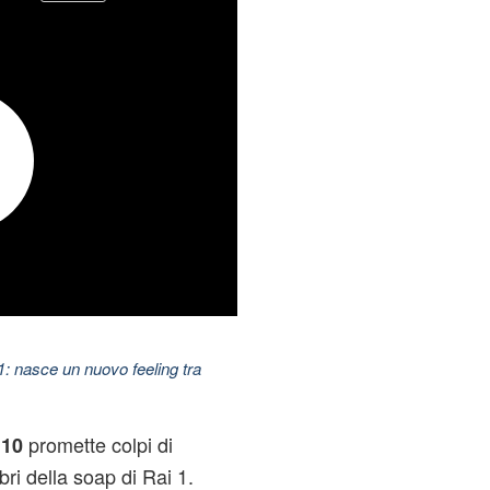
11: nasce un nuovo feeling tra
promette colpi di
10
bri della soap di Rai 1.