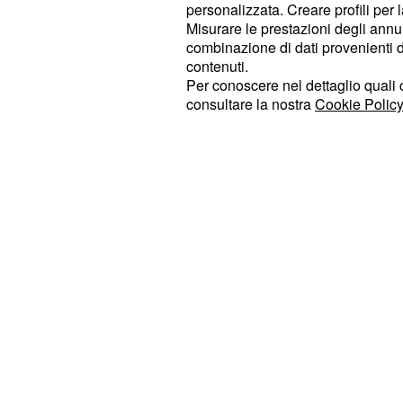
personalizzata. Creare profili per 
tutti: scegliere finalmente sé stessa 
Misurare le prestazioni degli annun
indiscrezioni parlano di una donna p
combinazione di dati provenienti da 
contenuti.
pronta ad allontanarsi dai conflitti
Per conoscere nel dettaglio quali c
vita.
consultare la nostra
Cookie Policy
Il personaggio interpretato da Vane
essere centrale nelle dinamiche del
personalità elegante ma imprevedibi