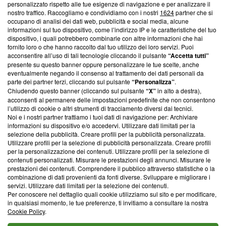
Questa sezione offre informazioni trasparenti su Blasting
personalizzato rispetto alle tue esigenze di navigazione e per analizzare il
nostro traffico. Raccogliamo e condividiamo con i nostri
1624
partner che si
News, sui nostri processi editoriali e su come ci impegniamo a
occupano di analisi dei dati web, pubblicità e social media, alcune
creare news di qualità. Inoltre, afferma la nostra aderenza a
informazioni sul tuo dispositivo, come l’indirizzo IP e le caratteristiche del tuo
‘Trust Project - News with Integrity’
Blasting News non è
dispositivo, i quali potrebbero combinarle con altre informazioni che hai
ancora membro del programma, ma ha richiesto di farne
fornito loro o che hanno raccolto dal tuo utilizzo dei loro servizi. Puoi
parte; Trust Project non ha ancora effettuato una verifica di
acconsentire all’uso di tali tecnologie cliccando il pulsante
“Accetta tutti”
conformità agli standard.
presente su questo banner oppure personalizzare le tue scelte, anche
eventualmente negando il consenso al trattamento dei dati personali da
parte dei partner terzi, cliccando sul pulsante
“Personalizza”
.
Su di noi
Chiudendo questo banner (cliccando sul pulsante
“X”
in alto a destra),
acconsenti al permanere delle impostazioni predefinite che non consentono
Team editoriale
l’utilizzo di cookie o altri strumenti di tracciamento diversi dai tecnici.
Noi e i nostri partner trattiamo i tuoi dati di navigazione per: Archiviare
Corporate
informazioni su dispositivo e/o accedervi. Utilizzare dati limitati per la
selezione della pubblicità. Creare profili per la pubblicità personalizzata.
Redazione
Utilizzare profili per la selezione di pubblicità personalizzata. Creare profili
per la personalizzazione dei contenuti. Utilizzare profili per la selezione di
Informativa Privacy
contenuti personalizzati. Misurare le prestazioni degli annunci. Misurare le
prestazioni dei contenuti. Comprendere il pubblico attraverso statistiche o la
Cookie Policy
combinazione di dati provenienti da fonti diverse. Sviluppare e migliorare i
servizi. Utilizzare dati limitati per la selezione dei contenuti.
Blasting SA, IDI CHE-247.845.224, Via Carlo Frasca, 3 - 6900
Per conoscere nel dettaglio quali cookie utilizziamo sul sito e per modificare,
Lugano (Svizzera) Tel:
+39 0690258937
in qualsiasi momento, le tue preferenze, ti invitiamo a consultare la nostra
Cookie Policy
.
© 2026 Blasting News