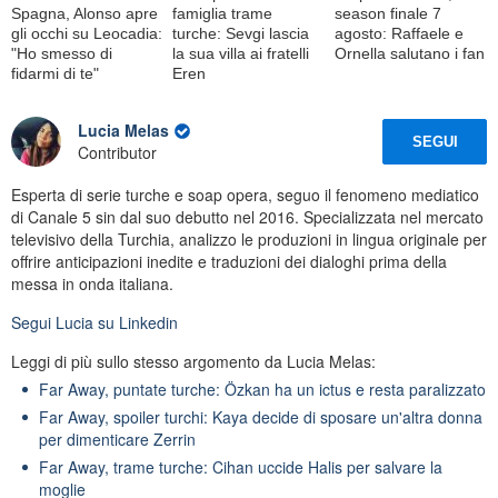
Spagna, Alonso apre
famiglia trame
season finale 7
gli occhi su Leocadia:
turche: Sevgi lascia
agosto: Raffaele e
"Ho smesso di
la sua villa ai fratelli
Ornella salutano i fan
fidarmi di te"
Eren
Lucia Melas
SEGUI
Contributor
Esperta di serie turche e soap opera, seguo il fenomeno mediatico
di Canale 5 sin dal suo debutto nel 2016. Specializzata nel mercato
televisivo della Turchia, analizzo le produzioni in lingua originale per
offrire anticipazioni inedite e traduzioni dei dialoghi prima della
messa in onda italiana.
Segui
Lucia
su Linkedin
Leggi di più sullo stesso argomento da Lucia Melas:
Far Away, puntate turche: Özkan ha un ictus e resta paralizzato
Far Away, spoiler turchi: Kaya decide di sposare un'altra donna
per dimenticare Zerrin
Far Away, trame turche: Cihan uccide Halis per salvare la
moglie