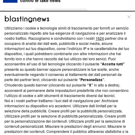
contro le fake news
ABOUT
LINEA EDITORIALE
Utilizziamo i cookie e tecnologie simili di tracciamento per fornirti un servizio
Questa sezione offre informazioni trasparenti su Blasting
personalizzato rispetto alle tue esigenze di navigazione e per analizzare il
nostro traffico. Raccogliamo e condividiamo con i nostri
1624
partner che si
News, sui nostri processi editoriali e su come ci impegniamo a
occupano di analisi dei dati web, pubblicità e social media, alcune
creare news di qualità. Inoltre, afferma la nostra aderenza a
informazioni sul tuo dispositivo, come l’indirizzo IP e le caratteristiche del tuo
‘Trust Project - News with Integrity’
Blasting News non è
dispositivo, i quali potrebbero combinarle con altre informazioni che hai
ancora membro del programma, ma ha richiesto di farne
fornito loro o che hanno raccolto dal tuo utilizzo dei loro servizi. Puoi
parte; Trust Project non ha ancora effettuato una verifica di
acconsentire all’uso di tali tecnologie cliccando il pulsante
“Accetta tutti”
conformità agli standard.
presente su questo banner oppure personalizzare le tue scelte, anche
eventualmente negando il consenso al trattamento dei dati personali da
parte dei partner terzi, cliccando sul pulsante
“Personalizza”
.
Su di noi
Chiudendo questo banner (cliccando sul pulsante
“X”
in alto a destra),
acconsenti al permanere delle impostazioni predefinite che non consentono
Team editoriale
l’utilizzo di cookie o altri strumenti di tracciamento diversi dai tecnici.
Noi e i nostri partner trattiamo i tuoi dati di navigazione per: Archiviare
Corporate
informazioni su dispositivo e/o accedervi. Utilizzare dati limitati per la
selezione della pubblicità. Creare profili per la pubblicità personalizzata.
Redazione
Utilizzare profili per la selezione di pubblicità personalizzata. Creare profili
per la personalizzazione dei contenuti. Utilizzare profili per la selezione di
Informativa Privacy
contenuti personalizzati. Misurare le prestazioni degli annunci. Misurare le
prestazioni dei contenuti. Comprendere il pubblico attraverso statistiche o la
Cookie Policy