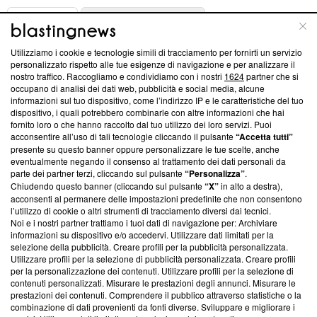
ABOUT
LINEA EDITORIALE
Utilizziamo i cookie e tecnologie simili di tracciamento per fornirti un servizio
Questa sezione offre informazioni trasparenti su Blasting
personalizzato rispetto alle tue esigenze di navigazione e per analizzare il
nostro traffico. Raccogliamo e condividiamo con i nostri
1624
partner che si
News, sui nostri processi editoriali e su come ci impegniamo a
occupano di analisi dei dati web, pubblicità e social media, alcune
creare news di qualità. Inoltre, afferma la nostra aderenza a
informazioni sul tuo dispositivo, come l’indirizzo IP e le caratteristiche del tuo
‘Trust Project - News with Integrity’
Blasting News non è
dispositivo, i quali potrebbero combinarle con altre informazioni che hai
ancora membro del programma, ma ha richiesto di farne
fornito loro o che hanno raccolto dal tuo utilizzo dei loro servizi. Puoi
parte; Trust Project non ha ancora effettuato una verifica di
acconsentire all’uso di tali tecnologie cliccando il pulsante
“Accetta tutti”
conformità agli standard.
presente su questo banner oppure personalizzare le tue scelte, anche
eventualmente negando il consenso al trattamento dei dati personali da
parte dei partner terzi, cliccando sul pulsante
“Personalizza”
.
Su di noi
Chiudendo questo banner (cliccando sul pulsante
“X”
in alto a destra),
acconsenti al permanere delle impostazioni predefinite che non consentono
Team editoriale
l’utilizzo di cookie o altri strumenti di tracciamento diversi dai tecnici.
Noi e i nostri partner trattiamo i tuoi dati di navigazione per: Archiviare
Corporate
informazioni su dispositivo e/o accedervi. Utilizzare dati limitati per la
selezione della pubblicità. Creare profili per la pubblicità personalizzata.
Redazione
Utilizzare profili per la selezione di pubblicità personalizzata. Creare profili
per la personalizzazione dei contenuti. Utilizzare profili per la selezione di
Informativa Privacy
contenuti personalizzati. Misurare le prestazioni degli annunci. Misurare le
prestazioni dei contenuti. Comprendere il pubblico attraverso statistiche o la
Cookie Policy
combinazione di dati provenienti da fonti diverse. Sviluppare e migliorare i