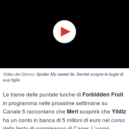
Video del Giorno:
Spoiler My sweet lie: Sevket scopre le bugie di
sua figlia
Le trame delle puntate turche di
Forbidden Fruit
in programma nelle prossime settimane su
Canale 5 raccontano che
scoprirà che
Mert
Yildiz
ha un conto in banca di 5 milioni di euro
nel corso
della festa di compleanno di Caner
. L'uomo