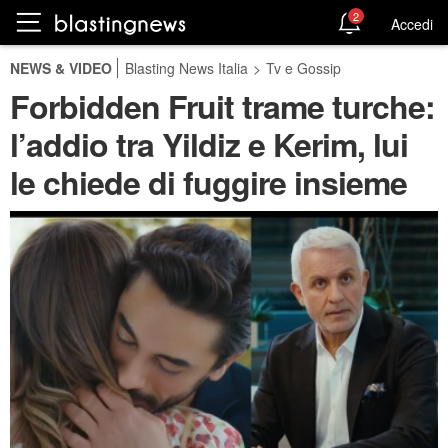
2
Accedi
NEWS & VIDEO
Blasting News Italia
>
Tv e Gossip
Forbidden Fruit trame turche:
l’addio tra Yildiz e Kerim, lui
le chiede di fuggire insieme