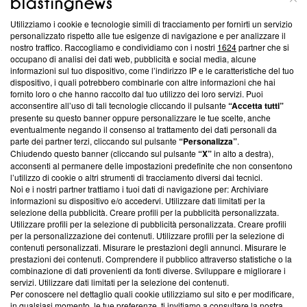
Utilizziamo i cookie e tecnologie simili di tracciamento per fornirti un servizio
Questa sezione offre informazioni trasparenti su Blasting
personalizzato rispetto alle tue esigenze di navigazione e per analizzare il
nostro traffico. Raccogliamo e condividiamo con i nostri
1624
partner che si
News, sui nostri processi editoriali e su come ci impegniamo a
occupano di analisi dei dati web, pubblicità e social media, alcune
creare news di qualità. Inoltre, afferma la nostra aderenza a
informazioni sul tuo dispositivo, come l’indirizzo IP e le caratteristiche del tuo
‘Trust Project - News with Integrity’
Blasting News non è
dispositivo, i quali potrebbero combinarle con altre informazioni che hai
ancora membro del programma, ma ha richiesto di farne
fornito loro o che hanno raccolto dal tuo utilizzo dei loro servizi. Puoi
parte; Trust Project non ha ancora effettuato una verifica di
acconsentire all’uso di tali tecnologie cliccando il pulsante
“Accetta tutti”
conformità agli standard.
presente su questo banner oppure personalizzare le tue scelte, anche
eventualmente negando il consenso al trattamento dei dati personali da
parte dei partner terzi, cliccando sul pulsante
“Personalizza”
.
Su di noi
Chiudendo questo banner (cliccando sul pulsante
“X”
in alto a destra),
acconsenti al permanere delle impostazioni predefinite che non consentono
Team editoriale
l’utilizzo di cookie o altri strumenti di tracciamento diversi dai tecnici.
Noi e i nostri partner trattiamo i tuoi dati di navigazione per: Archiviare
Corporate
informazioni su dispositivo e/o accedervi. Utilizzare dati limitati per la
selezione della pubblicità. Creare profili per la pubblicità personalizzata.
Redazione
Utilizzare profili per la selezione di pubblicità personalizzata. Creare profili
per la personalizzazione dei contenuti. Utilizzare profili per la selezione di
Informativa Privacy
contenuti personalizzati. Misurare le prestazioni degli annunci. Misurare le
prestazioni dei contenuti. Comprendere il pubblico attraverso statistiche o la
Cookie Policy
combinazione di dati provenienti da fonti diverse. Sviluppare e migliorare i
servizi. Utilizzare dati limitati per la selezione dei contenuti.
Blasting SA, IDI CHE-247.845.224, Via Carlo Frasca, 3 - 6900
Per conoscere nel dettaglio quali cookie utilizziamo sul sito e per modificare,
Lugano (Svizzera) Tel:
+39 0690258937
in qualsiasi momento, le tue preferenze, ti invitiamo a consultare la nostra