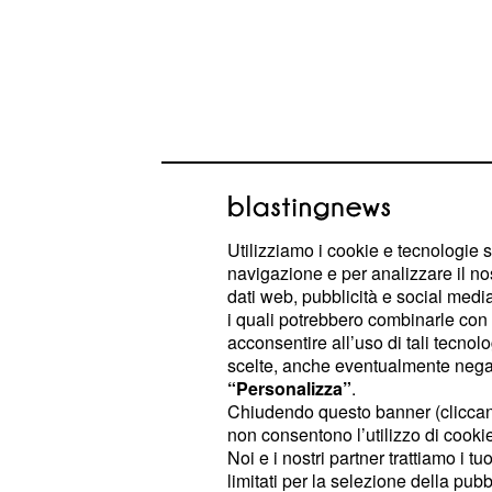
Utilizziamo i cookie e tecnologie s
navigazione e per analizzare il no
Quando Yildiz racconterà a Ender 
dati web, pubblicità e social media,
le consiglierà di tenersi il più lonta
i quali potrebbero combinarle con a
acconsentire all’uso di tali tecnol
scelte, anche eventualmente negand
Halit troverà nella giacca del suo c
“Personalizza”
.
Andando a prendere suo figlio Erim 
Chiudendo questo banner (clicca
quest'ultimo spiegazioni sul denaro 
non consentono l’utilizzo di cookie 
Noi e i nostri partner trattiamo i t
così che
il figlio ha venduto la sua
limitati per la selezione della pubb