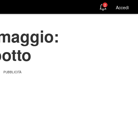
2
Accedi
 maggio:
potto