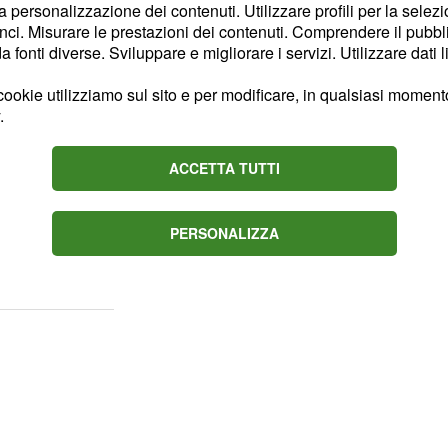
così di aiuto al
padre in
la personalizzazione dei contenuti. Utilizzare profili per la selez
anto, Ender, Kaya e
ci. Misurare le prestazioni dei contenuti. Comprendere il pubblic
fonti diverse. Sviluppare e migliorare i servizi. Utilizzare dati l
do nella caffetteria
ookie utilizziamo sul sito e per modificare, in qualsiasi momento,
.
 un incidente
ACCETTA TUTTI
rà che la sua automobile
 donna accetterà dnque
PERSONALIZZA
urante il tragitto
, le