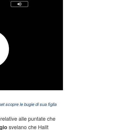
t scopre le bugie di sua figlia
relative alle puntate che
svelano che Halit
gio