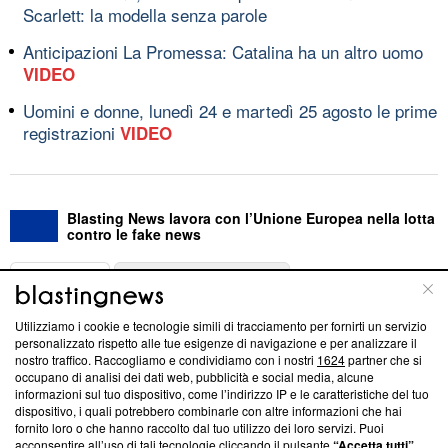
Scarlett: la modella senza parole
Anticipazioni La Promessa: Catalina ha un altro uomo
VIDEO
Uomini e donne, lunedì 24 e martedì 25 agosto le prime
registrazioni
VIDEO
Blasting News lavora con l’Unione Europea nella lotta
contro le fake news
ABOUT
LINEA EDITORIALE
Utilizziamo i cookie e tecnologie simili di tracciamento per fornirti un servizio
Questa sezione offre informazioni trasparenti su Blasting
personalizzato rispetto alle tue esigenze di navigazione e per analizzare il
nostro traffico. Raccogliamo e condividiamo con i nostri
1624
partner che si
News, sui nostri processi editoriali e su come ci impegniamo a
occupano di analisi dei dati web, pubblicità e social media, alcune
creare news di qualità. Inoltre, afferma la nostra aderenza a
informazioni sul tuo dispositivo, come l’indirizzo IP e le caratteristiche del tuo
‘Trust Project - News with Integrity’
Blasting News non è
dispositivo, i quali potrebbero combinarle con altre informazioni che hai
ancora membro del programma, ma ha richiesto di farne
fornito loro o che hanno raccolto dal tuo utilizzo dei loro servizi. Puoi
parte; Trust Project non ha ancora effettuato una verifica di
acconsentire all’uso di tali tecnologie cliccando il pulsante
“Accetta tutti”