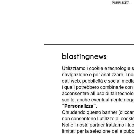
Utilizziamo i cookie e tecnologie s
navigazione e per analizzare il no
dati web, pubblicità e social media,
i quali potrebbero combinarle con a
acconsentire all’uso di tali tecnol
scelte, anche eventualmente negand
A circa un giorno dalla puntata in cui
“Personalizza”
.
questo importante
, al so
Chiudendo questo banner (clicca
televoto
non consentono l’utilizzo di cookie 
hanno partecipato 1.198 utenti e più
Noi e i nostri partner trattiamo i t
schierata a favore di due inquiline s
limitati per la selezione della pubb