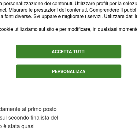
la personalizzazione dei contenuti. Utilizzare profili per la selez
ci. Misurare le prestazioni dei contenuti. Comprendere il pubblic
fonti diverse. Sviluppare e migliorare i servizi. Utilizzare dati l
 in classifica con il
è vicinissima
Alessandra
ookie utilizziamo sul sito e per modificare, in qualsiasi momento,
.
uno scarto di poco più
ACCETTA TUTTI
e potrebbero ancora
PERSONALIZZA
dra durante la
aldamente al primo posto
 sul secondo finalista del
 è stata quasi