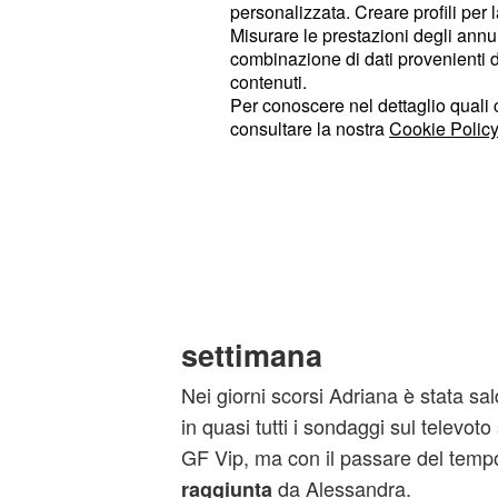
personalizzata. Creare profili per 
nomination.
Misurare le prestazioni degli annun
combinazione di dati provenienti da 
In questo momento
è prima
Adriana
contenuti.
delle preferenze totali, ma
42,82%
Per conoscere nel dettaglio quali c
consultare la nostra
Cookie Policy
con il
40,32%.
Tra Volpe e Mussolini, dunque, c'è 
del 2% e fino a domani sera le cos
cambiare.
La rimonta di Alessan
settimana
Nei giorni scorsi Adriana è stata s
in quasi tutti i sondaggi sul televoto
GF Vip, ma con il passare del tempo
da Alessandra.
raggiunta