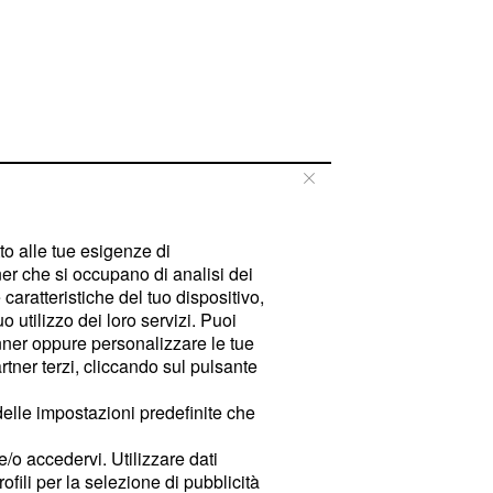
tto alle tue esigenze di
er che si occupano di analisi dei
caratteristiche del tuo dispositivo,
 utilizzo dei loro servizi. Puoi
ner oppure personalizzare le tue
tner terzi, cliccando sul pulsante
delle impostazioni predefinite che
e/o accedervi. Utilizzare dati
rofili per la selezione di pubblicità