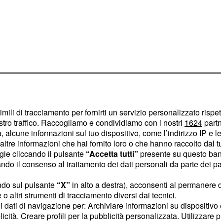
imili di tracciamento per fornirti un servizio personalizzato rispe
stro traffico. Raccogliamo e condividiamo con i nostri
1624
partn
 alcune informazioni sul tuo dispositivo, come l’indirizzo IP e le 
ltre informazioni che hai fornito loro o che hanno raccolto dal tuo
ogie cliccando il pulsante
“Accetta tutti”
presente su questo ban
o il consenso al trattamento dei dati personali da parte dei par
 sarà svelato l'esito di
ndaggio di GF Forum Free
ndo sul pulsante
“X”
in alto a destra), acconsenti al permanere 
o altri strumenti di tracciamento diversi dai tecnici.
 delle metà di loro si è
uoi dati di navigazione per: Archiviare informazioni su dispositivo 
ui sei che sono in
licità. Creare profili per la pubblicità personalizzata. Utilizzare p