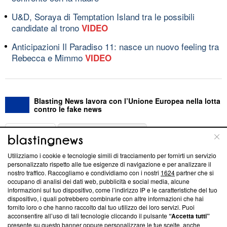
U&D, Soraya di Temptation Island tra le possibili
candidate al trono
VIDEO
Anticipazioni Il Paradiso 11: nasce un nuovo feeling tra
Rebecca e Mimmo
VIDEO
Blasting News lavora con l’Unione Europea nella lotta
contro le fake news
ABOUT
LINEA EDITORIALE
Utilizziamo i cookie e tecnologie simili di tracciamento per fornirti un servizio
Questa sezione offre informazioni trasparenti su Blasting
personalizzato rispetto alle tue esigenze di navigazione e per analizzare il
nostro traffico. Raccogliamo e condividiamo con i nostri
1624
partner che si
News, sui nostri processi editoriali e su come ci impegniamo a
occupano di analisi dei dati web, pubblicità e social media, alcune
creare news di qualità. Inoltre, afferma la nostra aderenza a
informazioni sul tuo dispositivo, come l’indirizzo IP e le caratteristiche del tuo
‘Trust Project - News with Integrity’
Blasting News non è
dispositivo, i quali potrebbero combinarle con altre informazioni che hai
ancora membro del programma, ma ha richiesto di farne
fornito loro o che hanno raccolto dal tuo utilizzo dei loro servizi. Puoi
parte; Trust Project non ha ancora effettuato una verifica di
acconsentire all’uso di tali tecnologie cliccando il pulsante
“Accetta tutti”
conformità agli standard.
presente su questo banner oppure personalizzare le tue scelte, anche