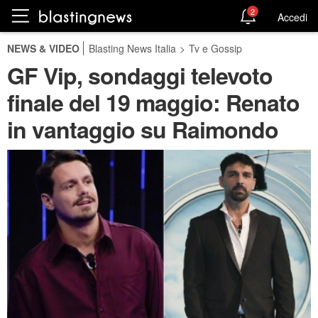
2
Accedi
NEWS & VIDEO
Blasting News Italia
>
Tv e Gossip
GF Vip, sondaggi televoto
finale del 19 maggio: Renato
in vantaggio su Raimondo