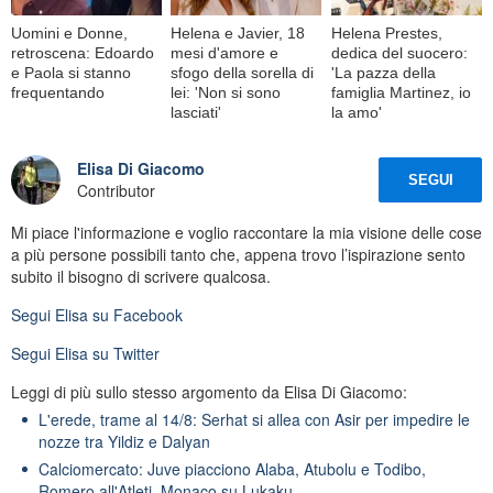
Uomini e Donne,
Helena e Javier, 18
Helena Prestes,
retroscena: Edoardo
mesi d'amore e
dedica del suocero:
e Paola si stanno
sfogo della sorella di
'La pazza della
frequentando
lei: 'Non si sono
famiglia Martinez, io
lasciati'
la amo'
Elisa Di Giacomo
SEGUI
Contributor
Mi piace l'informazione e voglio raccontare la mia visione delle cose
a più persone possibili tanto che, appena trovo l’ispirazione sento
subito il bisogno di scrivere qualcosa.
Segui
Elisa
su Facebook
Segui
Elisa
su Twitter
Leggi di più sullo stesso argomento da Elisa Di Giacomo:
L'erede, trame al 14/8: Serhat si allea con Asir per impedire le
nozze tra Yildiz e Dalyan
Calciomercato: Juve piacciono Alaba, Atubolu e Todibo,
Romero all'Atleti, Monaco su Lukaku