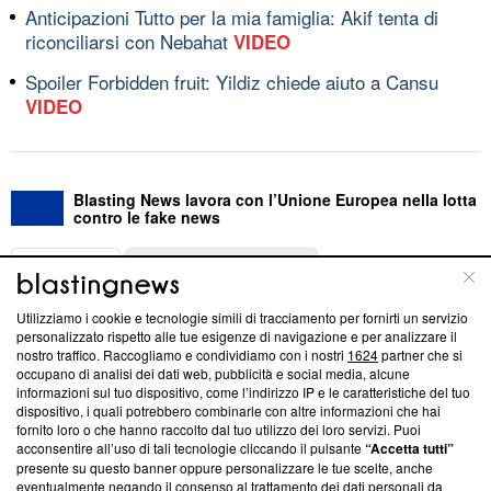
Anticipazioni Tutto per la mia famiglia: Akif tenta di
riconciliarsi con Nebahat
VIDEO
Spoiler Forbidden fruit: Yildiz chiede aiuto a Cansu
VIDEO
Blasting News lavora con l’Unione Europea nella lotta
contro le fake news
ABOUT
LINEA EDITORIALE
Utilizziamo i cookie e tecnologie simili di tracciamento per fornirti un servizio
Questa sezione offre informazioni trasparenti su Blasting
personalizzato rispetto alle tue esigenze di navigazione e per analizzare il
nostro traffico. Raccogliamo e condividiamo con i nostri
1624
partner che si
News, sui nostri processi editoriali e su come ci impegniamo a
occupano di analisi dei dati web, pubblicità e social media, alcune
creare news di qualità. Inoltre, afferma la nostra aderenza a
informazioni sul tuo dispositivo, come l’indirizzo IP e le caratteristiche del tuo
‘Trust Project - News with Integrity’
Blasting News non è
dispositivo, i quali potrebbero combinarle con altre informazioni che hai
ancora membro del programma, ma ha richiesto di farne
fornito loro o che hanno raccolto dal tuo utilizzo dei loro servizi. Puoi
parte; Trust Project non ha ancora effettuato una verifica di
acconsentire all’uso di tali tecnologie cliccando il pulsante
“Accetta tutti”
conformità agli standard.
presente su questo banner oppure personalizzare le tue scelte, anche
eventualmente negando il consenso al trattamento dei dati personali da