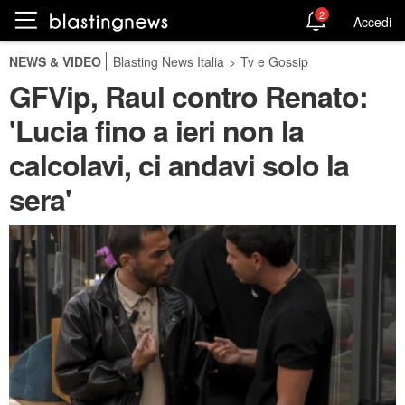
2
Accedi
NEWS & VIDEO
Blasting News Italia
>
Tv e Gossip
GFVip, Raul contro Renato:
'Lucia fino a ieri non la
calcolavi, ci andavi solo la
sera'