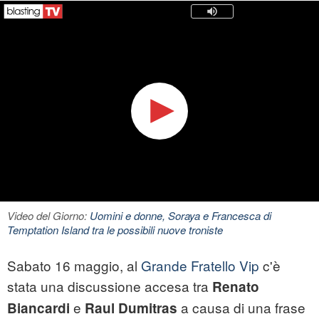
Video del Giorno:
Uomini e donne, Soraya e Francesca di
Temptation Island tra le possibili nuove troniste
Sabato 16 maggio, al
Grande Fratello Vip
c'è
stata una discussione accesa tra
Renato
e
a causa di una frase
Biancardi
Raul Dumitras