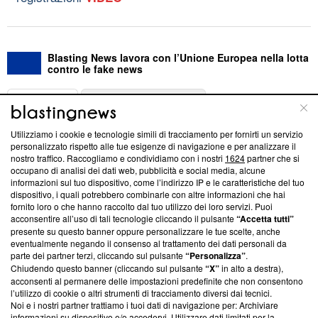
Blasting News lavora con l’Unione Europea nella lotta
contro le fake news
ABOUT
LINEA EDITORIALE
Utilizziamo i cookie e tecnologie simili di tracciamento per fornirti un servizio
Questa sezione offre informazioni trasparenti su Blasting
personalizzato rispetto alle tue esigenze di navigazione e per analizzare il
nostro traffico. Raccogliamo e condividiamo con i nostri
1624
partner che si
News, sui nostri processi editoriali e su come ci impegniamo a
occupano di analisi dei dati web, pubblicità e social media, alcune
creare news di qualità. Inoltre, afferma la nostra aderenza a
informazioni sul tuo dispositivo, come l’indirizzo IP e le caratteristiche del tuo
‘Trust Project - News with Integrity’
Blasting News non è
dispositivo, i quali potrebbero combinarle con altre informazioni che hai
ancora membro del programma, ma ha richiesto di farne
fornito loro o che hanno raccolto dal tuo utilizzo dei loro servizi. Puoi
parte; Trust Project non ha ancora effettuato una verifica di
acconsentire all’uso di tali tecnologie cliccando il pulsante
“Accetta tutti”
conformità agli standard.
presente su questo banner oppure personalizzare le tue scelte, anche
eventualmente negando il consenso al trattamento dei dati personali da
parte dei partner terzi, cliccando sul pulsante
“Personalizza”
.
Su di noi
Chiudendo questo banner (cliccando sul pulsante
“X”
in alto a destra),
acconsenti al permanere delle impostazioni predefinite che non consentono
Team editoriale
l’utilizzo di cookie o altri strumenti di tracciamento diversi dai tecnici.
Noi e i nostri partner trattiamo i tuoi dati di navigazione per: Archiviare
Corporate
informazioni su dispositivo e/o accedervi. Utilizzare dati limitati per la