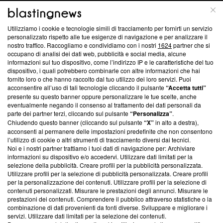
ABOUT
LINEA EDITORIALE
Utilizziamo i cookie e tecnologie simili di tracciamento per fornirti un servizio
Questa sezione offre informazioni trasparenti su Blasting
personalizzato rispetto alle tue esigenze di navigazione e per analizzare il
nostro traffico. Raccogliamo e condividiamo con i nostri
1624
partner che si
News, sui nostri processi editoriali e su come ci impegniamo a
occupano di analisi dei dati web, pubblicità e social media, alcune
creare news di qualità. Inoltre, afferma la nostra aderenza a
informazioni sul tuo dispositivo, come l’indirizzo IP e le caratteristiche del tuo
‘Trust Project - News with Integrity’
Blasting News non è
dispositivo, i quali potrebbero combinarle con altre informazioni che hai
ancora membro del programma, ma ha richiesto di farne
fornito loro o che hanno raccolto dal tuo utilizzo dei loro servizi. Puoi
parte; Trust Project non ha ancora effettuato una verifica di
acconsentire all’uso di tali tecnologie cliccando il pulsante
“Accetta tutti”
conformità agli standard.
presente su questo banner oppure personalizzare le tue scelte, anche
eventualmente negando il consenso al trattamento dei dati personali da
parte dei partner terzi, cliccando sul pulsante
“Personalizza”
.
Su di noi
Chiudendo questo banner (cliccando sul pulsante
“X”
in alto a destra),
acconsenti al permanere delle impostazioni predefinite che non consentono
Team editoriale
l’utilizzo di cookie o altri strumenti di tracciamento diversi dai tecnici.
Noi e i nostri partner trattiamo i tuoi dati di navigazione per: Archiviare
Corporate
informazioni su dispositivo e/o accedervi. Utilizzare dati limitati per la
selezione della pubblicità. Creare profili per la pubblicità personalizzata.
Redazione
Utilizzare profili per la selezione di pubblicità personalizzata. Creare profili
per la personalizzazione dei contenuti. Utilizzare profili per la selezione di
Informativa Privacy
contenuti personalizzati. Misurare le prestazioni degli annunci. Misurare le
prestazioni dei contenuti. Comprendere il pubblico attraverso statistiche o la
Cookie Policy
combinazione di dati provenienti da fonti diverse. Sviluppare e migliorare i
servizi. Utilizzare dati limitati per la selezione dei contenuti.
Blasting SA, IDI CHE-247.845.224, Via Carlo Frasca, 3 - 6900