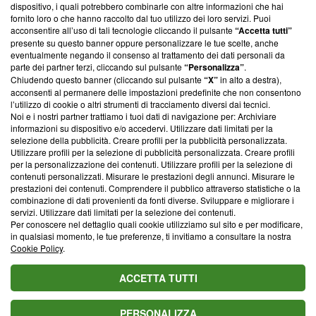
‘Trust Project - News with Integrity’
Blasting News non è
dispositivo, i quali potrebbero combinarle con altre informazioni che hai
ancora membro del programma, ma ha richiesto di farne
fornito loro o che hanno raccolto dal tuo utilizzo dei loro servizi. Puoi
parte; Trust Project non ha ancora effettuato una verifica di
acconsentire all’uso di tali tecnologie cliccando il pulsante
“Accetta tutti”
conformità agli standard.
presente su questo banner oppure personalizzare le tue scelte, anche
eventualmente negando il consenso al trattamento dei dati personali da
parte dei partner terzi, cliccando sul pulsante
“Personalizza”
.
Su di noi
Chiudendo questo banner (cliccando sul pulsante
“X”
in alto a destra),
acconsenti al permanere delle impostazioni predefinite che non consentono
Team editoriale
l’utilizzo di cookie o altri strumenti di tracciamento diversi dai tecnici.
Noi e i nostri partner trattiamo i tuoi dati di navigazione per: Archiviare
Corporate
informazioni su dispositivo e/o accedervi. Utilizzare dati limitati per la
selezione della pubblicità. Creare profili per la pubblicità personalizzata.
Redazione
Utilizzare profili per la selezione di pubblicità personalizzata. Creare profili
per la personalizzazione dei contenuti. Utilizzare profili per la selezione di
Informativa Privacy
contenuti personalizzati. Misurare le prestazioni degli annunci. Misurare le
prestazioni dei contenuti. Comprendere il pubblico attraverso statistiche o la
Cookie Policy
combinazione di dati provenienti da fonti diverse. Sviluppare e migliorare i
servizi. Utilizzare dati limitati per la selezione dei contenuti.
Blasting SA, IDI CHE-247.845.224, Via Carlo Frasca, 3 - 6900
Per conoscere nel dettaglio quali cookie utilizziamo sul sito e per modificare,
Lugano (Svizzera) Tel:
+39 0690258937
in qualsiasi momento, le tue preferenze, ti invitiamo a consultare la nostra
Cookie Policy
.
© 2026 Blasting News
ACCETTA TUTTI
PERSONALIZZA