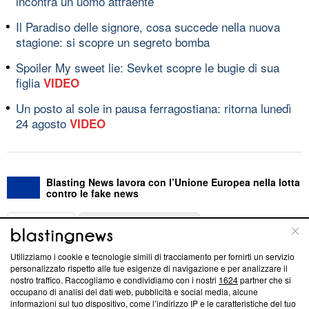
incontra un uomo attraente
Il Paradiso delle signore, cosa succede nella nuova
stagione: si scopre un segreto bomba
Spoiler My sweet lie: Sevket scopre le bugie di sua
figlia
VIDEO
Un posto al sole in pausa ferragostiana: ritorna lunedì
24 agosto
VIDEO
Blasting News lavora con l’Unione Europea nella lotta
contro le fake news
ABOUT
LINEA EDITORIALE
Utilizziamo i cookie e tecnologie simili di tracciamento per fornirti un servizio
Questa sezione offre informazioni trasparenti su Blasting
personalizzato rispetto alle tue esigenze di navigazione e per analizzare il
nostro traffico. Raccogliamo e condividiamo con i nostri
1624
partner che si
News, sui nostri processi editoriali e su come ci impegniamo a
occupano di analisi dei dati web, pubblicità e social media, alcune
creare news di qualità. Inoltre, afferma la nostra aderenza a
informazioni sul tuo dispositivo, come l’indirizzo IP e le caratteristiche del tuo