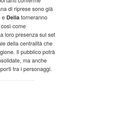
portanti conferme
ana di riprese sono già
e
torneranno
e
Delia
, così come
La loro presenza sul set
le della centralità che
ione. Il pubblico potrà
onsolidate, ma anche
porti tra i personaggi.