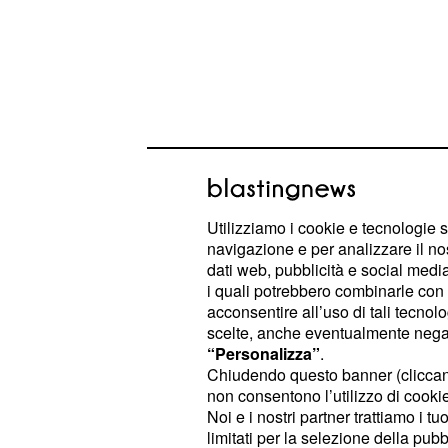
Utilizziamo i cookie e tecnologie s
navigazione e per analizzare il no
dati web, pubblicità e social media,
Marcello cambia look: 
i quali potrebbero combinarle con a
acconsentire all’uso di tali tecnol
nelle prime riprese
scelte, anche eventualmente negand
“Personalizza”
.
Una delle novità più curiose riguar
Chiudendo questo banner (clicca
personaggio centrale della serie. D
non consentono l’utilizzo di cookie 
Noi e i nostri partner trattiamo i t
giornate di riprese, l’attore è stato 
limitati per la selezione della pubb