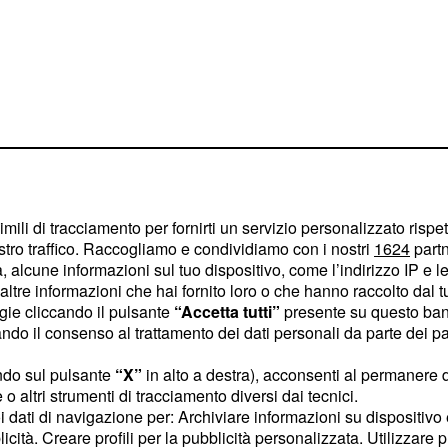
imili di tracciamento per fornirti un servizio personalizzato rispe
stro traffico. Raccogliamo e condividiamo con i nostri
1624
partn
 alcune informazioni sul tuo dispositivo, come l’indirizzo IP e le 
baffi in vista
ltre informazioni che hai fornito loro o che hanno raccolto dal tuo
ogie cliccando il pulsante
“Accetta tutti”
presente su questo ban
o il consenso al trattamento dei dati personali da parte dei par
da
,
Marcello Barbieri
ndo sul pulsante
“X”
in alto a destra), acconsenti al permanere 
urante le primissime
o altri strumenti di tracciamento diversi dai tecnici.
uoi dati di navigazione per: Archiviare informazioni su dispositivo 
avvistato con un look
licità. Creare profili per la pubblicità personalizzata. Utilizzare p