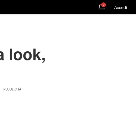
2
Accedi
a look,