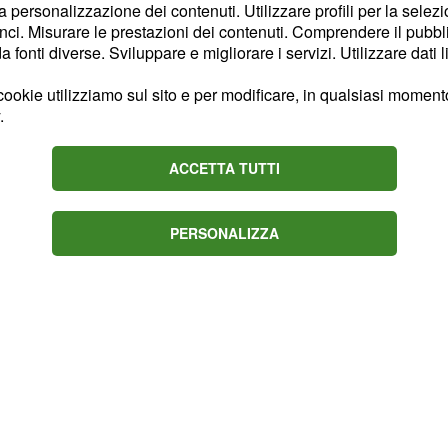
porterà infatti i baffi. Un
la personalizzazione dei contenuti. Utilizzare profili per la selez
o inosservato e che
ci. Misurare le prestazioni dei contenuti. Comprendere il pubblic
fonti diverse. Sviluppare e migliorare i servizi. Utilizzare dati l
 personaggio, sia dal
o. Il cambiamento
ookie utilizziamo sul sito e per modificare, in qualsiasi momento,
ella sua vita, magari più
.
vi. Non è raro, infatti,
ri accompagnino svolte
ACCETTA TUTTI
ire se il nuovo look sarà
o distintivo di Marcello
PERSONALIZZA