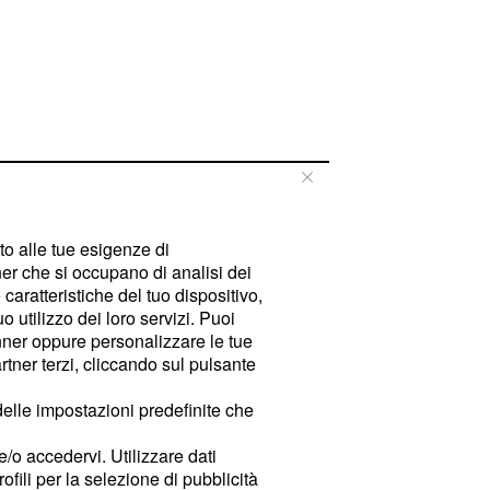
tto alle tue esigenze di
er che si occupano di analisi dei
caratteristiche del tuo dispositivo,
 utilizzo dei loro servizi. Puoi
ner oppure personalizzare le tue
tner terzi, cliccando sul pulsante
delle impostazioni predefinite che
e/o accedervi. Utilizzare dati
rofili per la selezione di pubblicità