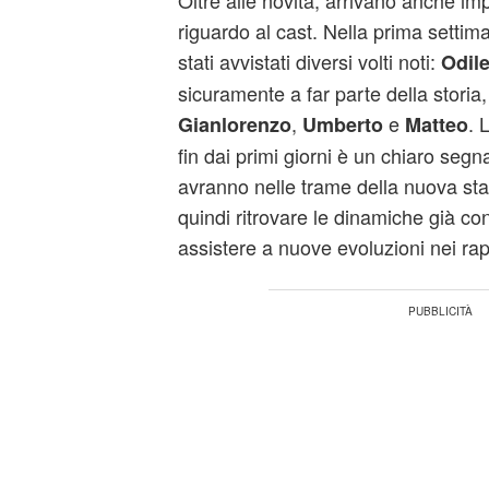
Oltre alle novità, arrivano anche im
riguardo al cast. Nella prima settim
stati avvistati diversi volti noti:
Odil
sicuramente a far parte della storia
,
e
. 
Gianlorenzo
Umberto
Matteo
fin dai primi giorni è un chiaro segna
avranno nelle trame della nuova stag
quindi ritrovare le dinamiche già c
assistere a nuove evoluzioni nei rap