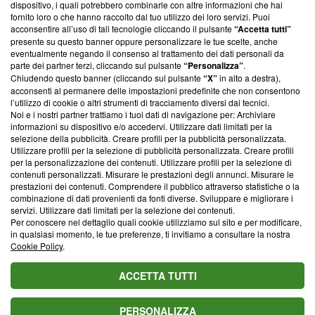
dispositivo, i quali potrebbero combinarle con altre informazioni che hai
ancora membro del programma, ma ha richiesto di farne
fornito loro o che hanno raccolto dal tuo utilizzo dei loro servizi. Puoi
parte; Trust Project non ha ancora effettuato una verifica di
acconsentire all’uso di tali tecnologie cliccando il pulsante
“Accetta tutti”
conformità agli standard.
presente su questo banner oppure personalizzare le tue scelte, anche
eventualmente negando il consenso al trattamento dei dati personali da
parte dei partner terzi, cliccando sul pulsante
“Personalizza”
.
Su di noi
Chiudendo questo banner (cliccando sul pulsante
“X”
in alto a destra),
acconsenti al permanere delle impostazioni predefinite che non consentono
Team editoriale
l’utilizzo di cookie o altri strumenti di tracciamento diversi dai tecnici.
Noi e i nostri partner trattiamo i tuoi dati di navigazione per: Archiviare
Corporate
informazioni su dispositivo e/o accedervi. Utilizzare dati limitati per la
selezione della pubblicità. Creare profili per la pubblicità personalizzata.
Redazione
Utilizzare profili per la selezione di pubblicità personalizzata. Creare profili
per la personalizzazione dei contenuti. Utilizzare profili per la selezione di
Informativa Privacy
contenuti personalizzati. Misurare le prestazioni degli annunci. Misurare le
prestazioni dei contenuti. Comprendere il pubblico attraverso statistiche o la
Cookie Policy
combinazione di dati provenienti da fonti diverse. Sviluppare e migliorare i
servizi. Utilizzare dati limitati per la selezione dei contenuti.
Blasting SA, IDI CHE-247.845.224, Via Carlo Frasca, 3 - 6900
Per conoscere nel dettaglio quali cookie utilizziamo sul sito e per modificare,
Lugano (Svizzera) Tel:
+39 0690258937
in qualsiasi momento, le tue preferenze, ti invitiamo a consultare la nostra
Cookie Policy
.
© 2026 Blasting News
ACCETTA TUTTI
PERSONALIZZA