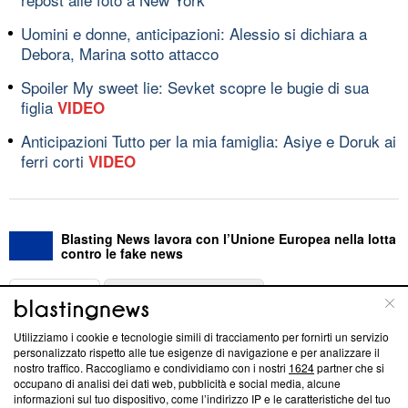
Uomini e donne, anticipazioni: Alessio si dichiara a
Debora, Marina sotto attacco
Spoiler My sweet lie: Sevket scopre le bugie di sua
figlia
VIDEO
Anticipazioni Tutto per la mia famiglia: Asiye e Doruk ai
ferri corti
VIDEO
Blasting News lavora con l’Unione Europea nella lotta
contro le fake news
ABOUT
LINEA EDITORIALE
Utilizziamo i cookie e tecnologie simili di tracciamento per fornirti un servizio
Questa sezione offre informazioni trasparenti su Blasting
personalizzato rispetto alle tue esigenze di navigazione e per analizzare il
nostro traffico. Raccogliamo e condividiamo con i nostri
1624
partner che si
News, sui nostri processi editoriali e su come ci impegniamo a
occupano di analisi dei dati web, pubblicità e social media, alcune
creare news di qualità. Inoltre, afferma la nostra aderenza a
informazioni sul tuo dispositivo, come l’indirizzo IP e le caratteristiche del tuo
‘Trust Project - News with Integrity’
Blasting News non è