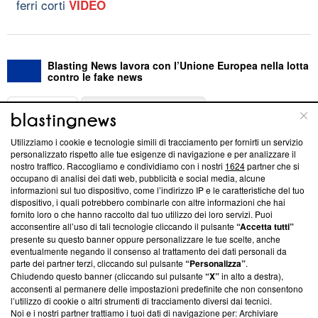
ferri corti
VIDEO
Blasting News lavora con l’Unione Europea nella lotta
contro le fake news
ABOUT
LINEA EDITORIALE
Utilizziamo i cookie e tecnologie simili di tracciamento per fornirti un servizio
Questa sezione offre informazioni trasparenti su Blasting
personalizzato rispetto alle tue esigenze di navigazione e per analizzare il
nostro traffico. Raccogliamo e condividiamo con i nostri
1624
partner che si
News, sui nostri processi editoriali e su come ci impegniamo a
occupano di analisi dei dati web, pubblicità e social media, alcune
creare news di qualità. Inoltre, afferma la nostra aderenza a
informazioni sul tuo dispositivo, come l’indirizzo IP e le caratteristiche del tuo
‘Trust Project - News with Integrity’
Blasting News non è
dispositivo, i quali potrebbero combinarle con altre informazioni che hai
ancora membro del programma, ma ha richiesto di farne
fornito loro o che hanno raccolto dal tuo utilizzo dei loro servizi. Puoi
parte; Trust Project non ha ancora effettuato una verifica di
acconsentire all’uso di tali tecnologie cliccando il pulsante
“Accetta tutti”
conformità agli standard.
presente su questo banner oppure personalizzare le tue scelte, anche
eventualmente negando il consenso al trattamento dei dati personali da
parte dei partner terzi, cliccando sul pulsante
“Personalizza”
.
Su di noi
Chiudendo questo banner (cliccando sul pulsante
“X”
in alto a destra),
acconsenti al permanere delle impostazioni predefinite che non consentono
Team editoriale
l’utilizzo di cookie o altri strumenti di tracciamento diversi dai tecnici.
Noi e i nostri partner trattiamo i tuoi dati di navigazione per: Archiviare
Corporate