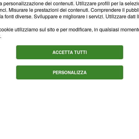
bia con
un
Marcello
la personalizzazione dei contenuti. Utilizzare profili per la selez
ci. Misurare le prestazioni dei contenuti. Comprendere il pubblic
tringono in una promessa
fonti diverse. Sviluppare e migliorare i servizi. Utilizzare dati l
e ogni paura sul futuro.
alla distanza e dalla
ookie utilizziamo sul sito e per modificare, in qualsiasi momento,
.
 sua massima
 clima è tutt'altro che
ACCETTA TUTTI
te un disagio crescente
e all'idea di formare
PERSONALIZZA