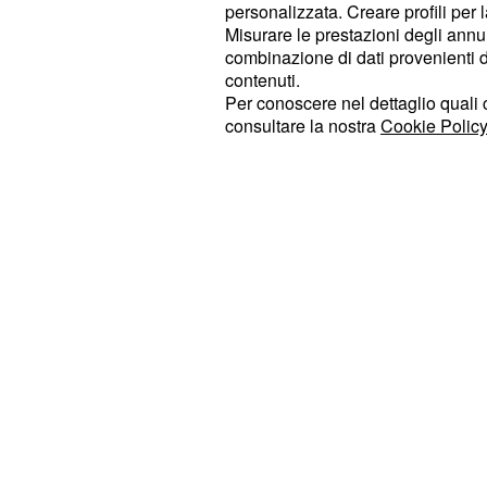
salvarle la gamba, la giovane scam
personalizzata. Creare profili per 
Misurare le prestazioni degli annun
addio colmo di speranza: i due si s
combinazione di dati provenienti da 
d'amore che sembra voler esorcizzar
contenuti.
Il loro legame, messo a dura prova d
Per conoscere nel dettaglio quali c
consultare la nostra
Cookie Policy
malattia, trova in questo istante la
consacrazione. Sul fronte opposto, il
sereno per
. La donna avver
Mirella
e sembra ormai prossima a rinunciar
una famiglia con
.
Luigi