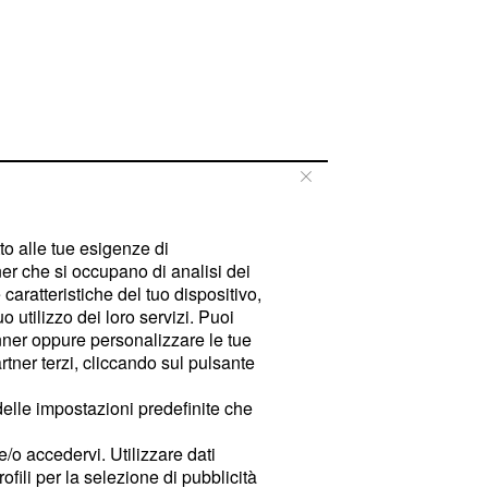
tto alle tue esigenze di
er che si occupano di analisi dei
caratteristiche del tuo dispositivo,
 utilizzo dei loro servizi. Puoi
ner oppure personalizzare le tue
tner terzi, cliccando sul pulsante
delle impostazioni predefinite che
e/o accedervi. Utilizzare dati
rofili per la selezione di pubblicità