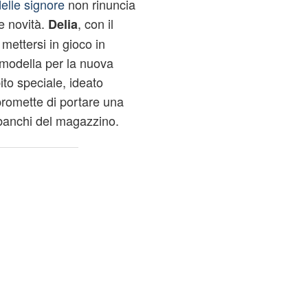
delle signore
non rinuncia
e novità.
, con il
Delia
mettersi in gioco in
modella per la nuova
bito speciale, ideato
promette di portare una
 banchi del magazzino.