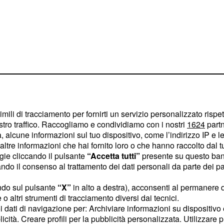
imili di tracciamento per fornirti un servizio personalizzato rispe
stro traffico. Raccogliamo e condividiamo con i nostri
1624
partn
 alcune informazioni sul tuo dispositivo, come l’indirizzo IP e le 
mbre dal
ltre informazioni che hai fornito loro o che hanno raccolto dal tuo
ogie cliccando il pulsante
“Accetta tutti”
presente su questo ban
osa e Mirella
o il consenso al trattamento dei dati personali da parte dei par
untata riguarda
,
Rosa
ndo sul pulsante
“X”
in alto a destra), acconsenti al permanere 
ù difficile. Prima di
o altri strumenti di tracciamento diversi dai tecnici.
uoi dati di navigazione per: Archiviare informazioni su dispositivo 
cato intervento volto a
licità. Creare profili per la pubblicità personalizzata. Utilizzare p