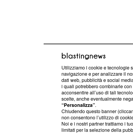
Utilizziamo i cookie e tecnologie s
navigazione e per analizzare il no
dati web, pubblicità e social media,
Promesse solenni e o
i quali potrebbero combinarle con a
acconsentire all’uso di tali tecnol
passato: il bivio di R
scelte, anche eventualmente negand
“Personalizza”
.
Il momento più commovente della p
Chiudendo questo banner (clicca
che si trova ad affrontare il giorno pi
non consentono l’utilizzo di cookie 
Noi e i nostri partner trattiamo i t
entrare in sala operatoria per il deli
limitati per la selezione della pubb