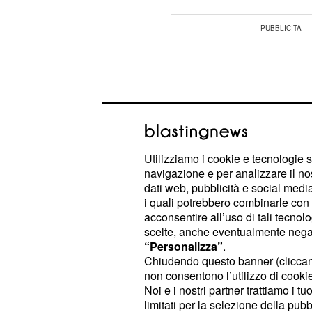
Utilizziamo i cookie e tecnologie s
navigazione e per analizzare il no
dati web, pubblicità e social media,
i quali potrebbero combinarle con a
acconsentire all’uso di tali tecnol
scelte, anche eventualmente negand
“Personalizza”
.
Marcello Barbieri ver
Chiudendo questo banner (clicca
non consentono l’utilizzo di cookie 
difficile
Noi e i nostri partner trattiamo i t
limitati per la selezione della pubb