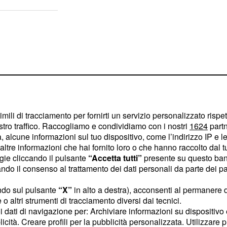
imili di tracciamento per fornirti un servizio personalizzato rispe
stro traffico. Raccogliamo e condividiamo con i nostri
1624
partn
 alcune informazioni sul tuo dispositivo, come l’indirizzo IP e le 
ltre informazioni che hai fornito loro o che hanno raccolto dal tuo
ogie cliccando il pulsante
“Accetta tutti”
presente su questo ban
o il consenso al trattamento dei dati personali da parte dei par
so un periodo
ndo sul pulsante
“X”
in alto a destra), acconsenti al permanere 
o altri strumenti di tracciamento diversi dai tecnici.
uoi dati di navigazione per: Archiviare informazioni su dispositivo 
licità. Creare profili per la pubblicità personalizzata. Utilizzare p