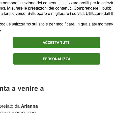
ap,
Marcello Barbieri
la personalizzazione dei contenuti. Utilizzare profili per la selez
 dinamiche del grande
ci. Misurare le prestazioni dei contenuti. Comprendere il pubblic
fonti diverse. Sviluppare e migliorare i servizi. Utilizzare dati l
o alle parole di
Pietro
rospetta un inizio di
ookie utilizziamo sul sito e per modificare, in qualsiasi momento,
.
ore ha infatti anticipato
nto segnato da una
ACCETTA TUTTI
re diversi interrogativi
’entra forse
? Al
Rosa
cito aspettarsi sviluppi
PERSONALIZZA
 mettere alla prova la
nta a venire a
rpretato da
Arianna