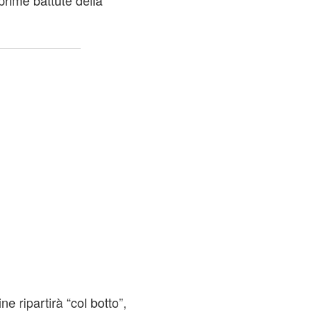
 prime battute della
ine ripartirà “col botto”,