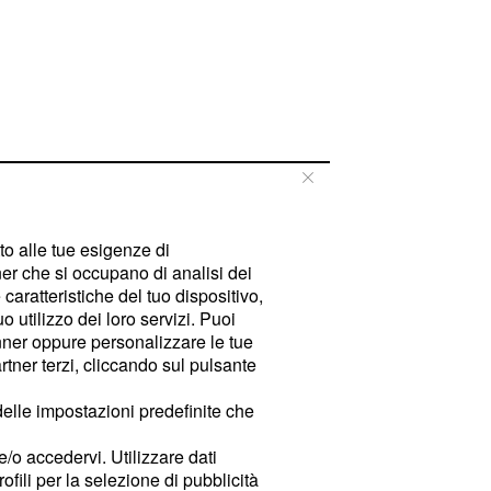
tto alle tue esigenze di
er che si occupano di analisi dei
caratteristiche del tuo dispositivo,
 utilizzo dei loro servizi. Puoi
ner oppure personalizzare le tue
tner terzi, cliccando sul pulsante
delle impostazioni predefinite che
e/o accedervi. Utilizzare dati
rofili per la selezione di pubblicità