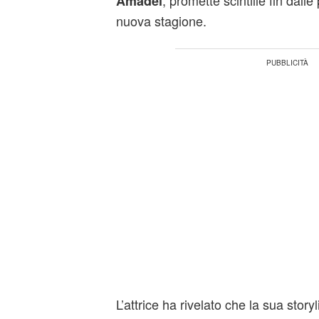
, promette scintille fin dalle
Amadei
nuova stagione.
L’attrice ha rivelato che la sua storyl