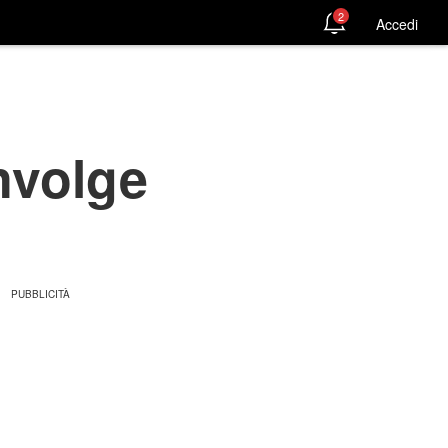
2
Accedi
nvolge