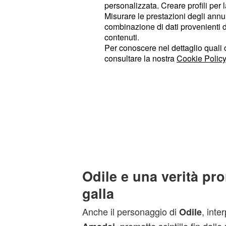
Tra i protagonisti più amati della so
personalizzata. Creare profili per 
continuerà a essere al centro delle
Misurare le prestazioni degli annun
combinazione di dati provenienti da 
magazzino milanese. Tuttavia, stand
contenuti.
, per il suo personaggio si p
Masotti
Per conoscere nel dettaglio quali c
consultare la nostra
Cookie Policy
stagione
tutt’altro che sereno
. L’att
che Marcello attraverserà un mome
profonda tristezza. Un indizio che ap
sul futuro sentimentale dell’uomo: c
momento nulla è confermato, ma è le
emotivamente intensi che potrebbero
sua stabilità.
Odile e una verità pro
galla
Anche il personaggio di
, inte
Odile