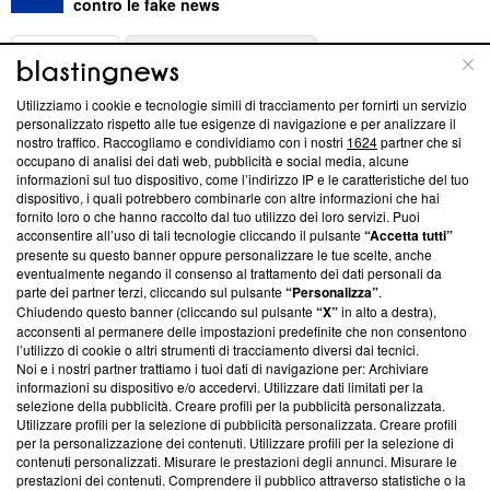
contro le fake news
ABOUT
LINEA EDITORIALE
Utilizziamo i cookie e tecnologie simili di tracciamento per fornirti un servizio
Questa sezione offre informazioni trasparenti su Blasting
personalizzato rispetto alle tue esigenze di navigazione e per analizzare il
nostro traffico. Raccogliamo e condividiamo con i nostri
1624
partner che si
News, sui nostri processi editoriali e su come ci impegniamo a
occupano di analisi dei dati web, pubblicità e social media, alcune
creare news di qualità. Inoltre, afferma la nostra aderenza a
informazioni sul tuo dispositivo, come l’indirizzo IP e le caratteristiche del tuo
‘Trust Project - News with Integrity’
Blasting News non è
dispositivo, i quali potrebbero combinarle con altre informazioni che hai
ancora membro del programma, ma ha richiesto di farne
fornito loro o che hanno raccolto dal tuo utilizzo dei loro servizi. Puoi
parte; Trust Project non ha ancora effettuato una verifica di
acconsentire all’uso di tali tecnologie cliccando il pulsante
“Accetta tutti”
conformità agli standard.
presente su questo banner oppure personalizzare le tue scelte, anche
eventualmente negando il consenso al trattamento dei dati personali da
parte dei partner terzi, cliccando sul pulsante
“Personalizza”
.
Su di noi
Chiudendo questo banner (cliccando sul pulsante
“X”
in alto a destra),
acconsenti al permanere delle impostazioni predefinite che non consentono
Team editoriale
l’utilizzo di cookie o altri strumenti di tracciamento diversi dai tecnici.
Noi e i nostri partner trattiamo i tuoi dati di navigazione per: Archiviare
Corporate
informazioni su dispositivo e/o accedervi. Utilizzare dati limitati per la
selezione della pubblicità. Creare profili per la pubblicità personalizzata.
Redazione
Utilizzare profili per la selezione di pubblicità personalizzata. Creare profili
per la personalizzazione dei contenuti. Utilizzare profili per la selezione di
Informativa Privacy
contenuti personalizzati. Misurare le prestazioni degli annunci. Misurare le
prestazioni dei contenuti. Comprendere il pubblico attraverso statistiche o la
Cookie Policy