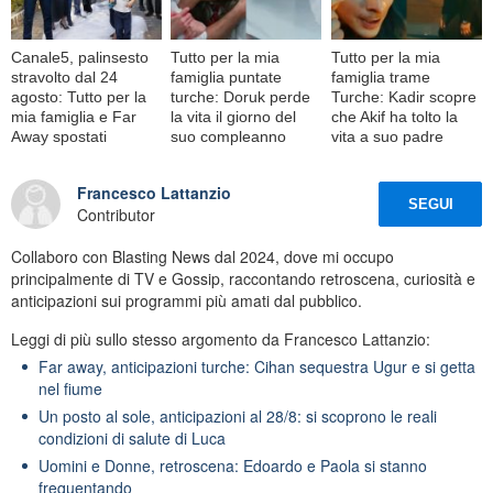
Canale5, palinsesto
Tutto per la mia
Tutto per la mia
stravolto dal 24
famiglia puntate
famiglia trame
agosto: Tutto per la
turche: Doruk perde
Turche: Kadir scopre
mia famiglia e Far
la vita il giorno del
che Akif ha tolto la
Away spostati
suo compleanno
vita a suo padre
Francesco Lattanzio
SEGUI
Contributor
Collaboro con Blasting News dal 2024, dove mi occupo
principalmente di TV e Gossip, raccontando retroscena, curiosità e
anticipazioni sui programmi più amati dal pubblico.
Leggi di più sullo stesso argomento da Francesco Lattanzio:
Far away, anticipazioni turche: Cihan sequestra Ugur e si getta
nel fiume
Un posto al sole, anticipazioni al 28/8: si scoprono le reali
condizioni di salute di Luca
Uomini e Donne, retroscena: Edoardo e Paola si stanno
frequentando