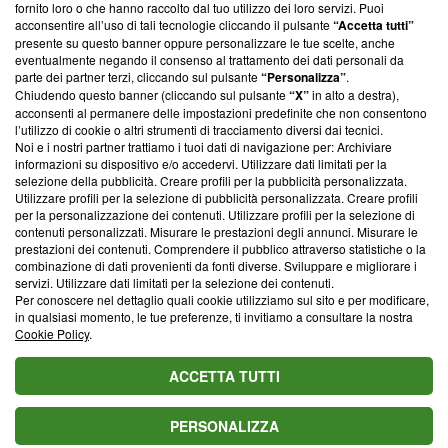
ancora membro del programma, ma ha richiesto di farne
fornito loro o che hanno raccolto dal tuo utilizzo dei loro servizi. Puoi
parte; Trust Project non ha ancora effettuato una verifica di
acconsentire all’uso di tali tecnologie cliccando il pulsante
“Accetta tutti”
conformità agli standard.
presente su questo banner oppure personalizzare le tue scelte, anche
eventualmente negando il consenso al trattamento dei dati personali da
parte dei partner terzi, cliccando sul pulsante
“Personalizza”
.
Su di noi
Chiudendo questo banner (cliccando sul pulsante
“X”
in alto a destra),
acconsenti al permanere delle impostazioni predefinite che non consentono
Team editoriale
l’utilizzo di cookie o altri strumenti di tracciamento diversi dai tecnici.
Noi e i nostri partner trattiamo i tuoi dati di navigazione per: Archiviare
Corporate
informazioni su dispositivo e/o accedervi. Utilizzare dati limitati per la
selezione della pubblicità. Creare profili per la pubblicità personalizzata.
Redazione
Utilizzare profili per la selezione di pubblicità personalizzata. Creare profili
per la personalizzazione dei contenuti. Utilizzare profili per la selezione di
Informativa Privacy
contenuti personalizzati. Misurare le prestazioni degli annunci. Misurare le
prestazioni dei contenuti. Comprendere il pubblico attraverso statistiche o la
Cookie Policy
combinazione di dati provenienti da fonti diverse. Sviluppare e migliorare i
servizi. Utilizzare dati limitati per la selezione dei contenuti.
Blasting SA, IDI CHE-247.845.224, Via Carlo Frasca, 3 - 6900
Per conoscere nel dettaglio quali cookie utilizziamo sul sito e per modificare,
Lugano (Svizzera) Tel:
+39 0690258937
in qualsiasi momento, le tue preferenze, ti invitiamo a consultare la nostra
Cookie Policy
.
© 2026 Blasting News
ACCETTA TUTTI
PERSONALIZZA