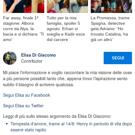
Far away, finale 1ª
Tutto per la mia
La Promessa, trame
stagione: Albora
famiglia, spoiler 5
Spagna, detective
corre da Alya, la
agosto: Erhan si
gela Adriano: 'Ho
bacia e si dichiara: 'Ti
sveglia e Kadir esce
trovato Catalina, ha
amo'
dal carcere
già un altro'
Elisa Di Giacomo
SEGUI
Contributor
Mi piace l'informazione e voglio raccontare la mia visione delle cose
a più persone possibili tanto che, appena trovo l’ispirazione sento
subito il bisogno di scrivere qualcosa.
Segui
Elisa
su Facebook
Segui
Elisa
su Twitter
Leggi di più sullo stesso argomento da Elisa Di Giacomo:
Tempesta d'amore, trame al 14/8: Henry in pericolo di vita dopo
essere stato rapito