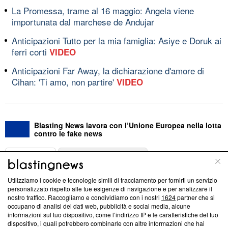
La Promessa, trame al 16 maggio: Angela viene
importunata dal marchese de Andujar
Anticipazioni Tutto per la mia famiglia: Asiye e Doruk ai
ferri corti
VIDEO
Anticipazioni Far Away, la dichiarazione d'amore di
Cihan: 'Ti amo, non partire'
VIDEO
Blasting News lavora con l’Unione Europea nella lotta
contro le fake news
ABOUT
LINEA EDITORIALE
Utilizziamo i cookie e tecnologie simili di tracciamento per fornirti un servizio
Questa sezione offre informazioni trasparenti su Blasting
personalizzato rispetto alle tue esigenze di navigazione e per analizzare il
nostro traffico. Raccogliamo e condividiamo con i nostri
1624
partner che si
News, sui nostri processi editoriali e su come ci impegniamo a
occupano di analisi dei dati web, pubblicità e social media, alcune
creare news di qualità. Inoltre, afferma la nostra aderenza a
informazioni sul tuo dispositivo, come l’indirizzo IP e le caratteristiche del tuo
‘Trust Project - News with Integrity’
Blasting News non è
dispositivo, i quali potrebbero combinarle con altre informazioni che hai