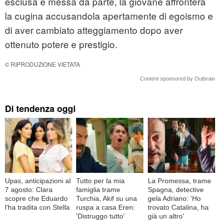
esclusa e messa da parte, la giovane affronterà
la cugina accusandola apertamente di egoismo e
di aver cambiato atteggiamento dopo aver
ottenuto potere e prestigio.
© RIPRODUZIONE VIETATA
Content sponsored by Outbrain
Di tendenza oggi
Upas, anticipazioni al
Tutto per la mia
La Promessa, trame
7 agosto: Clara
famiglia trame
Spagna, detective
scopre che Eduardo
Turchia, Akif su una
gela Adriano: 'Ho
l'ha tradita con Stella
ruspa a casa Eren:
trovato Catalina, ha
'Distruggo tutto'
già un altro'