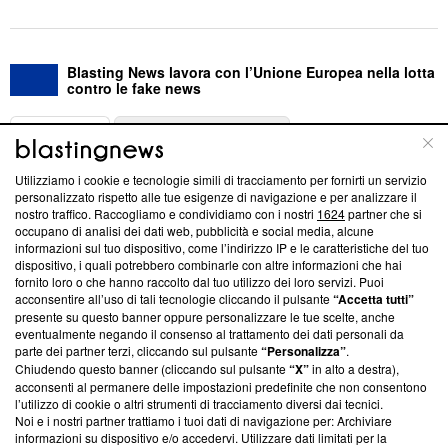
Blasting News lavora con l’Unione Europea nella lotta
contro le fake news
ABOUT
LINEA EDITORIALE
Utilizziamo i cookie e tecnologie simili di tracciamento per fornirti un servizio
Questa sezione offre informazioni trasparenti su Blasting
personalizzato rispetto alle tue esigenze di navigazione e per analizzare il
nostro traffico. Raccogliamo e condividiamo con i nostri
1624
partner che si
News, sui nostri processi editoriali e su come ci impegniamo a
occupano di analisi dei dati web, pubblicità e social media, alcune
creare news di qualità. Inoltre, afferma la nostra aderenza a
informazioni sul tuo dispositivo, come l’indirizzo IP e le caratteristiche del tuo
‘Trust Project - News with Integrity’
Blasting News non è
dispositivo, i quali potrebbero combinarle con altre informazioni che hai
ancora membro del programma, ma ha richiesto di farne
fornito loro o che hanno raccolto dal tuo utilizzo dei loro servizi. Puoi
parte; Trust Project non ha ancora effettuato una verifica di
acconsentire all’uso di tali tecnologie cliccando il pulsante
“Accetta tutti”
conformità agli standard.
presente su questo banner oppure personalizzare le tue scelte, anche
eventualmente negando il consenso al trattamento dei dati personali da
parte dei partner terzi, cliccando sul pulsante
“Personalizza”
.
Su di noi
Chiudendo questo banner (cliccando sul pulsante
“X”
in alto a destra),
acconsenti al permanere delle impostazioni predefinite che non consentono
Team editoriale
l’utilizzo di cookie o altri strumenti di tracciamento diversi dai tecnici.
Noi e i nostri partner trattiamo i tuoi dati di navigazione per: Archiviare
Corporate
informazioni su dispositivo e/o accedervi. Utilizzare dati limitati per la