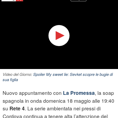
Video del Giorno:
Spoiler My sweet lie: Sevket scopre le bugie di
sua figlia
Nuovo appuntamento con
, la soap
La Promessa
spagnola in onda domenica 18 maggio alle 19:40
su
. La serie ambientata nei pressi di
Rete 4
Cordova continua a tenere alta l’attenzione del