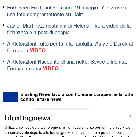
Forbidden Fruit, anticipazioni 19 maggio: Yildiz rivela
una foto compromettente su Halit
Javier Martinez, nostalgia di Helena: like a video della
fidanzata e a post di coppia
Anticipazioni Tutto per la mia famiglia: Asiye e Doruk ai
ferri corti
VIDEO
Anticipazioni Racconto di una notte: Sevde è incinta,
Ferman in crisi
VIDEO
Blasting News lavora con l’Unione Europea nella lotta
contro le fake news
ABOUT
LINEA EDITORIALE
Utilizziamo i cookie e tecnologie simili di tracciamento per fornirti un servizio
Questa sezione offre informazioni trasparenti su Blasting
personalizzato rispetto alle tue esigenze di navigazione e per analizzare il