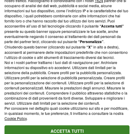
nostro traffico. Raccogliamo e condividiamo con i nostri
1624
partner che si
News, sui nostri processi editoriali e su come ci impegniamo a
occupano di analisi dei dati web, pubblicità e social media, alcune
creare news di qualità. Inoltre, afferma la nostra aderenza a
informazioni sul tuo dispositivo, come l’indirizzo IP e le caratteristiche del tuo
‘Trust Project - News with Integrity’
Blasting News non è
dispositivo, i quali potrebbero combinarle con altre informazioni che hai
ancora membro del programma, ma ha richiesto di farne
fornito loro o che hanno raccolto dal tuo utilizzo dei loro servizi. Puoi
parte; Trust Project non ha ancora effettuato una verifica di
acconsentire all’uso di tali tecnologie cliccando il pulsante
“Accetta tutti”
conformità agli standard.
presente su questo banner oppure personalizzare le tue scelte, anche
eventualmente negando il consenso al trattamento dei dati personali da
parte dei partner terzi, cliccando sul pulsante
“Personalizza”
.
Su di noi
Chiudendo questo banner (cliccando sul pulsante
“X”
in alto a destra),
acconsenti al permanere delle impostazioni predefinite che non consentono
Team editoriale
l’utilizzo di cookie o altri strumenti di tracciamento diversi dai tecnici.
Noi e i nostri partner trattiamo i tuoi dati di navigazione per: Archiviare
Corporate
informazioni su dispositivo e/o accedervi. Utilizzare dati limitati per la
selezione della pubblicità. Creare profili per la pubblicità personalizzata.
Redazione
Utilizzare profili per la selezione di pubblicità personalizzata. Creare profili
per la personalizzazione dei contenuti. Utilizzare profili per la selezione di
Informativa Privacy
contenuti personalizzati. Misurare le prestazioni degli annunci. Misurare le
prestazioni dei contenuti. Comprendere il pubblico attraverso statistiche o la
Cookie Policy
combinazione di dati provenienti da fonti diverse. Sviluppare e migliorare i
servizi. Utilizzare dati limitati per la selezione dei contenuti.
Blasting SA, IDI CHE-247.845.224, Via Carlo Frasca, 3 - 6900
Per conoscere nel dettaglio quali cookie utilizziamo sul sito e per modificare,
Lugano (Svizzera) Tel:
+39 0690258937
in qualsiasi momento, le tue preferenze, ti invitiamo a consultare la nostra
Cookie Policy
.
© 2026 Blasting News
ACCETTA TUTTI