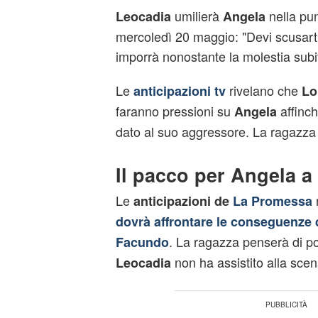
umilierà
nella pu
Leocadia
Angela
mercoledì 20 maggio: "Devi scusart
imporrà nonostante la molestia subit
Le
rivelano che
anticipazioni tv
Lo
faranno pressioni su
affinch
Angela
dato al suo aggressore. La ragazza s
Il pacco per Angela 
Le
anticipazioni de
La Promessa
dovrà affrontare le conseguenze
. La ragazza penserà di po
Facundo
non ha assistito alla sce
Leocadia