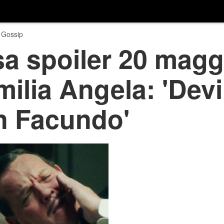
 Gossip
a spoiler 20 magg
ilia Angela: 'Devi
n Facundo'