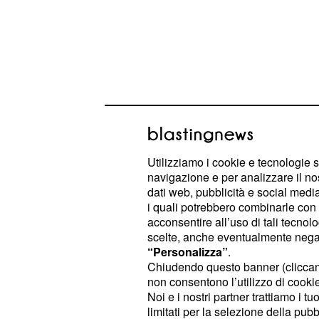
Utilizziamo i cookie e tecnologie s
navigazione e per analizzare il no
dati web, pubblicità e social media,
i quali potrebbero combinarle con a
acconsentire all’uso di tali tecnol
Innanzitutto,
l'aggressore invierà 
scelte, anche eventualmente negand
un pacchetto e Lorenzo intercetterà i
“Personalizza”
.
Chiudendo questo banner (clicca
leggerà le parole di don Facundo ch
non consentono l’utilizzo di cookie 
molestia e inviterà
ad un inc
Angela
Noi e i nostri partner trattiamo i t
ragazza non vorrà saperne, né dell'in
limitati per la selezione della pubb