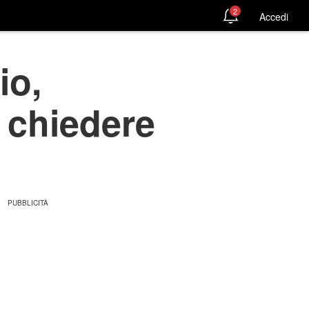
2
Accedi
io,
 chiedere