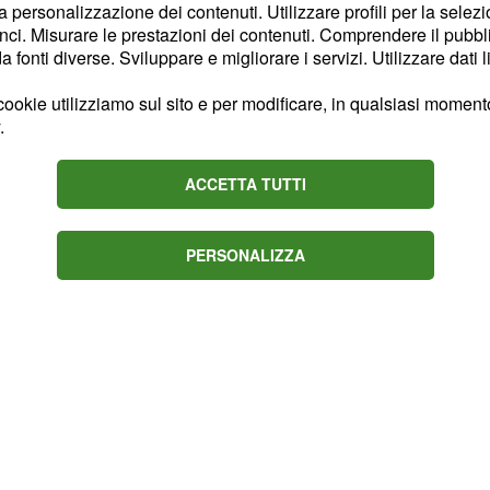
la personalizzazione dei contenuti. Utilizzare profili per la selez
avrà una discussione
ci. Misurare le prestazioni dei contenuti. Comprendere il pubblic
lta: deve andare al
fonti diverse. Sviluppare e migliorare i servizi. Utilizzare dati l
 il pugno, perché i loro
ookie utilizziamo sul sito e per modificare, in qualsiasi momento,
. All'improvviso, arriverà
.
te di Lorenzo.
mica che
ha
Angela
ACCETTA TUTTI
uno degli uomini più
PERSONALIZZA