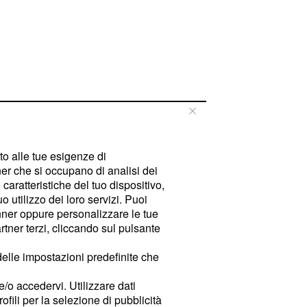
tto alle tue esigenze di
er che si occupano di analisi dei
caratteristiche del tuo dispositivo,
 utilizzo dei loro servizi. Puoi
ner oppure personalizzare le tue
tner terzi, cliccando sul pulsante
delle impostazioni predefinite che
e/o accedervi. Utilizzare dati
rofili per la selezione di pubblicità