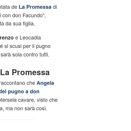
ntata de
di
La Promessa
i con don Facundo",
a da sua figlia.
e Leocadia
renzo
é si scusi per il pugno
arà sola contro tutti.
a La Promessa
raccontano che
Angela
 del pugno a don
tersela cavare, visto che
na, ma non sarà così.