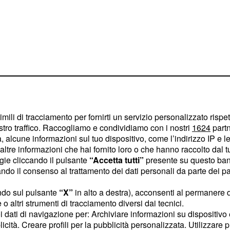
imili di tracciamento per fornirti un servizio personalizzato rispe
stro traffico. Raccogliamo e condividiamo con i nostri
1624
partn
 alcune informazioni sul tuo dispositivo, come l’indirizzo IP e le 
ltre informazioni che hai fornito loro o che hanno raccolto dal tuo
ogie cliccando il pulsante
“Accetta tutti”
presente su questo ban
e
ad Angela un biglietto
o il consenso al trattamento dei dati personali da parte dei par
 regali. Il Capitano
ndo sul pulsante
“X”
in alto a destra), acconsenti al permanere 
e si scuserà per la
o altri strumenti di tracciamento diversi dai tecnici.
ontro con lui. La
uoi dati di navigazione per: Archiviare informazioni su dispositivo 
vito, né dei cioccolatini
licità. Creare profili per la pubblicità personalizzata. Utilizzare p