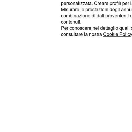
personalizzata. Creare profili per 
che lo accompagneranno. Lorenzo 
Misurare le prestazioni degli annun
con Angela e le dirà che non ha sce
combinazione di dati provenienti da 
palazzo del marchese a scusarsi per
contenuti.
Per conoscere nel dettaglio quali c
rapporti non possono essere rovinati
consultare la nostra
Cookie Policy
che si schiererà dalla par
Leocadia
Quest'ultimo farà notare alla sua a
affrontato e umiliato
don Facundo,
potenti della Spagna.