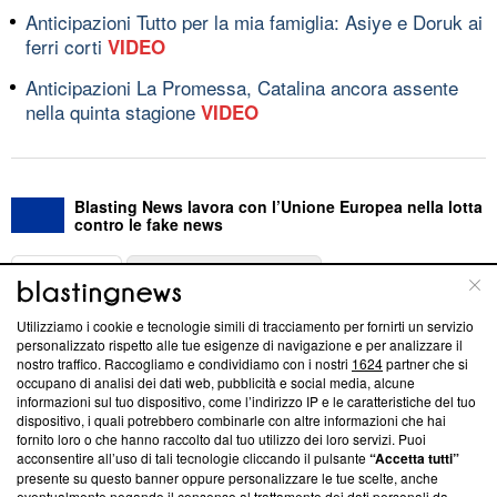
Anticipazioni Tutto per la mia famiglia: Asiye e Doruk ai
ferri corti
VIDEO
Anticipazioni La Promessa, Catalina ancora assente
nella quinta stagione
VIDEO
Blasting News lavora con l’Unione Europea nella lotta
contro le fake news
ABOUT
LINEA EDITORIALE
Utilizziamo i cookie e tecnologie simili di tracciamento per fornirti un servizio
Questa sezione offre informazioni trasparenti su Blasting
personalizzato rispetto alle tue esigenze di navigazione e per analizzare il
nostro traffico. Raccogliamo e condividiamo con i nostri
1624
partner che si
News, sui nostri processi editoriali e su come ci impegniamo a
occupano di analisi dei dati web, pubblicità e social media, alcune
creare news di qualità. Inoltre, afferma la nostra aderenza a
informazioni sul tuo dispositivo, come l’indirizzo IP e le caratteristiche del tuo
‘Trust Project - News with Integrity’
Blasting News non è
dispositivo, i quali potrebbero combinarle con altre informazioni che hai
ancora membro del programma, ma ha richiesto di farne
fornito loro o che hanno raccolto dal tuo utilizzo dei loro servizi. Puoi
parte; Trust Project non ha ancora effettuato una verifica di
acconsentire all’uso di tali tecnologie cliccando il pulsante
“Accetta tutti”
conformità agli standard.
presente su questo banner oppure personalizzare le tue scelte, anche
eventualmente negando il consenso al trattamento dei dati personali da