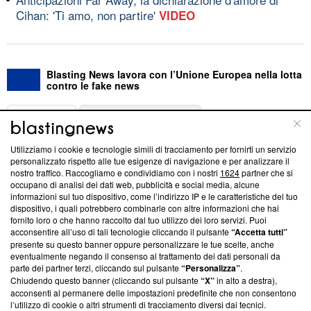
Cihan: 'Ti amo, non partire'
VIDEO
Blasting News lavora con l’Unione Europea nella lotta
contro le fake news
ABOUT
LINEA EDITORIALE
Utilizziamo i cookie e tecnologie simili di tracciamento per fornirti un servizio
Questa sezione offre informazioni trasparenti su Blasting
personalizzato rispetto alle tue esigenze di navigazione e per analizzare il
nostro traffico. Raccogliamo e condividiamo con i nostri
1624
partner che si
News, sui nostri processi editoriali e su come ci impegniamo a
occupano di analisi dei dati web, pubblicità e social media, alcune
creare news di qualità. Inoltre, afferma la nostra aderenza a
informazioni sul tuo dispositivo, come l’indirizzo IP e le caratteristiche del tuo
‘Trust Project - News with Integrity’
Blasting News non è
dispositivo, i quali potrebbero combinarle con altre informazioni che hai
ancora membro del programma, ma ha richiesto di farne
fornito loro o che hanno raccolto dal tuo utilizzo dei loro servizi. Puoi
parte; Trust Project non ha ancora effettuato una verifica di
acconsentire all’uso di tali tecnologie cliccando il pulsante
“Accetta tutti”
conformità agli standard.
presente su questo banner oppure personalizzare le tue scelte, anche
eventualmente negando il consenso al trattamento dei dati personali da
parte dei partner terzi, cliccando sul pulsante
“Personalizza”
.
Su di noi
Chiudendo questo banner (cliccando sul pulsante
“X”
in alto a destra),
acconsenti al permanere delle impostazioni predefinite che non consentono
Team editoriale
l’utilizzo di cookie o altri strumenti di tracciamento diversi dai tecnici.