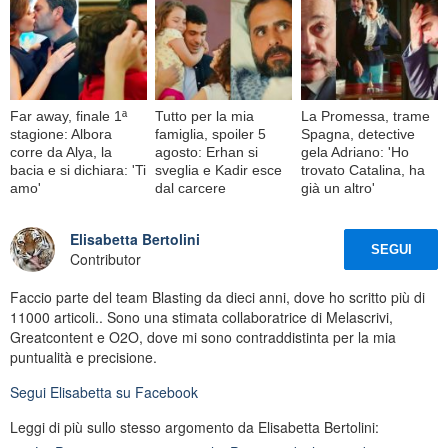
Far away, finale 1ª
Tutto per la mia
La Promessa, trame
stagione: Albora
famiglia, spoiler 5
Spagna, detective
corre da Alya, la
agosto: Erhan si
gela Adriano: 'Ho
bacia e si dichiara: 'Ti
sveglia e Kadir esce
trovato Catalina, ha
amo'
dal carcere
già un altro'
Elisabetta Bertolini
SEGUI
Contributor
Faccio parte del team Blasting da dieci anni, dove ho scritto più di
11000 articoli.. Sono una stimata collaboratrice di Melascrivi,
Greatcontent e O2O, dove mi sono contraddistinta per la mia
puntualità e precisione.
Segui
Elisabetta
su Facebook
Leggi di più sullo stesso argomento da Elisabetta Bertolini: