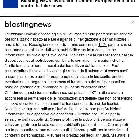
Blasting News lavora con l’Unione Europea nella lotta
contro le fake news
ABOUT
LINEA EDITORIALE
Utilizziamo i cookie e tecnologie simili di tracciamento per fornirti un servizio
Questa sezione offre informazioni trasparenti su Blasting
personalizzato rispetto alle tue esigenze di navigazione e per analizzare il
nostro traffico. Raccogliamo e condividiamo con i nostri
1624
partner che si
News, sui nostri processi editoriali e su come ci impegniamo a
occupano di analisi dei dati web, pubblicità e social media, alcune
creare news di qualità. Inoltre, afferma la nostra aderenza a
informazioni sul tuo dispositivo, come l’indirizzo IP e le caratteristiche del tuo
‘Trust Project - News with Integrity’
Blasting News non è
dispositivo, i quali potrebbero combinarle con altre informazioni che hai
ancora membro del programma, ma ha richiesto di farne
fornito loro o che hanno raccolto dal tuo utilizzo dei loro servizi. Puoi
parte; Trust Project non ha ancora effettuato una verifica di
acconsentire all’uso di tali tecnologie cliccando il pulsante
“Accetta tutti”
conformità agli standard.
presente su questo banner oppure personalizzare le tue scelte, anche
eventualmente negando il consenso al trattamento dei dati personali da
parte dei partner terzi, cliccando sul pulsante
“Personalizza”
.
Su di noi
Chiudendo questo banner (cliccando sul pulsante
“X”
in alto a destra),
acconsenti al permanere delle impostazioni predefinite che non consentono
Team editoriale
l’utilizzo di cookie o altri strumenti di tracciamento diversi dai tecnici.
Noi e i nostri partner trattiamo i tuoi dati di navigazione per: Archiviare
Corporate
informazioni su dispositivo e/o accedervi. Utilizzare dati limitati per la
selezione della pubblicità. Creare profili per la pubblicità personalizzata.
Redazione
Utilizzare profili per la selezione di pubblicità personalizzata. Creare profili
per la personalizzazione dei contenuti. Utilizzare profili per la selezione di
Informativa Privacy
contenuti personalizzati. Misurare le prestazioni degli annunci. Misurare le