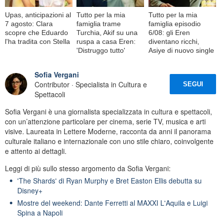
Upas, anticipazioni al
Tutto per la mia
Tutto per la mia
7 agosto: Clara
famiglia trame
famiglia episodio
scopre che Eduardo
Turchia, Akif su una
6/08: gli Eren
l'ha tradita con Stella
ruspa a casa Eren:
diventano ricchi,
'Distruggo tutto'
Asiye di nuovo single
Sofia Vergani
Contributor · Specialista in Cultura e
SEGUI
Spettacoli
Sofia Vergani è una giornalista specializzata in cultura e spettacoli,
con un’attenzione particolare per cinema, serie TV, musica e arti
visive. Laureata in Lettere Moderne, racconta da anni il panorama
culturale italiano e internazionale con uno stile chiaro, coinvolgente
e attento ai dettagli.
Leggi di più sullo stesso argomento da Sofia Vergani:
'The Shards' di Ryan Murphy e Bret Easton Ellis debutta su
Disney+
Mostre del weekend: Dante Ferretti al MAXXI L'Aquila e Luigi
Spina a Napoli