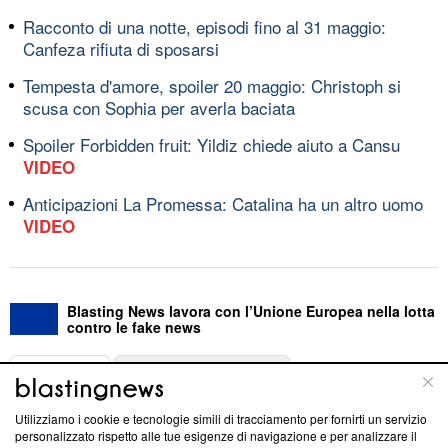
Racconto di una notte, episodi fino al 31 maggio:
Canfeza rifiuta di sposarsi
Tempesta d'amore, spoiler 20 maggio: Christoph si
scusa con Sophia per averla baciata
Spoiler Forbidden fruit: Yildiz chiede aiuto a Cansu
VIDEO
Anticipazioni La Promessa: Catalina ha un altro uomo
VIDEO
Blasting News lavora con l’Unione Europea nella lotta
contro le fake news
ABOUT
LINEA EDITORIALE
Utilizziamo i cookie e tecnologie simili di tracciamento per fornirti un servizio
Questa sezione offre informazioni trasparenti su Blasting
personalizzato rispetto alle tue esigenze di navigazione e per analizzare il