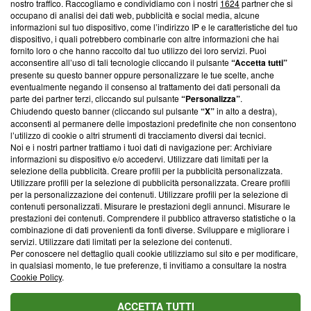
nostro traffico. Raccogliamo e condividiamo con i nostri
1624
partner che si
News, sui nostri processi editoriali e su come ci impegniamo a
occupano di analisi dei dati web, pubblicità e social media, alcune
creare news di qualità. Inoltre, afferma la nostra aderenza a
informazioni sul tuo dispositivo, come l’indirizzo IP e le caratteristiche del tuo
‘Trust Project - News with Integrity’
Blasting News non è
dispositivo, i quali potrebbero combinarle con altre informazioni che hai
ancora membro del programma, ma ha richiesto di farne
fornito loro o che hanno raccolto dal tuo utilizzo dei loro servizi. Puoi
parte; Trust Project non ha ancora effettuato una verifica di
acconsentire all’uso di tali tecnologie cliccando il pulsante
“Accetta tutti”
conformità agli standard.
presente su questo banner oppure personalizzare le tue scelte, anche
eventualmente negando il consenso al trattamento dei dati personali da
parte dei partner terzi, cliccando sul pulsante
“Personalizza”
.
Su di noi
Chiudendo questo banner (cliccando sul pulsante
“X”
in alto a destra),
acconsenti al permanere delle impostazioni predefinite che non consentono
Team editoriale
l’utilizzo di cookie o altri strumenti di tracciamento diversi dai tecnici.
Noi e i nostri partner trattiamo i tuoi dati di navigazione per: Archiviare
Corporate
informazioni su dispositivo e/o accedervi. Utilizzare dati limitati per la
selezione della pubblicità. Creare profili per la pubblicità personalizzata.
Redazione
Utilizzare profili per la selezione di pubblicità personalizzata. Creare profili
per la personalizzazione dei contenuti. Utilizzare profili per la selezione di
Informativa Privacy
contenuti personalizzati. Misurare le prestazioni degli annunci. Misurare le
prestazioni dei contenuti. Comprendere il pubblico attraverso statistiche o la
Cookie Policy
combinazione di dati provenienti da fonti diverse. Sviluppare e migliorare i
servizi. Utilizzare dati limitati per la selezione dei contenuti.
Blasting SA, IDI CHE-247.845.224, Via Carlo Frasca, 3 - 6900
Per conoscere nel dettaglio quali cookie utilizziamo sul sito e per modificare,
Lugano (Svizzera) Tel:
+39 0690258937
in qualsiasi momento, le tue preferenze, ti invitiamo a consultare la nostra
Cookie Policy
.
© 2026 Blasting News
ACCETTA TUTTI