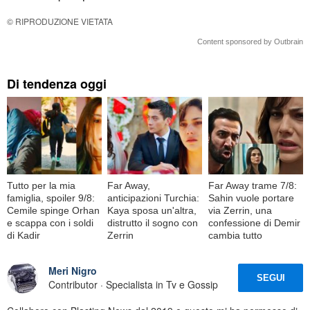
© RIPRODUZIONE VIETATA
Content sponsored by Outbrain
Di tendenza oggi
Tutto per la mia
Far Away,
Far Away trame 7/8:
famiglia, spoiler 9/8:
anticipazioni Turchia:
Sahin vuole portare
Cemile spinge Orhan
Kaya sposa un'altra,
via Zerrin, una
e scappa con i soldi
distrutto il sogno con
confessione di Demir
di Kadir
Zerrin
cambia tutto
Meri Nigro
SEGUI
Contributor · Specialista in Tv e Gossip