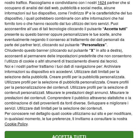
nostro traffico. Raccogliamo e condividiamo con i nostri
1624
partner che si
News, sui nostri processi editoriali e su come ci impegniamo a
occupano di analisi dei dati web, pubblicità e social media, alcune
creare news di qualità. Inoltre, afferma la nostra aderenza a
informazioni sul tuo dispositivo, come l’indirizzo IP e le caratteristiche del tuo
‘Trust Project - News with Integrity’
Blasting News non è
dispositivo, i quali potrebbero combinarle con altre informazioni che hai
ancora membro del programma, ma ha richiesto di farne
fornito loro o che hanno raccolto dal tuo utilizzo dei loro servizi. Puoi
parte; Trust Project non ha ancora effettuato una verifica di
acconsentire all’uso di tali tecnologie cliccando il pulsante
“Accetta tutti”
conformità agli standard.
presente su questo banner oppure personalizzare le tue scelte, anche
eventualmente negando il consenso al trattamento dei dati personali da
parte dei partner terzi, cliccando sul pulsante
“Personalizza”
.
Su di noi
Chiudendo questo banner (cliccando sul pulsante
“X”
in alto a destra),
acconsenti al permanere delle impostazioni predefinite che non consentono
Team editoriale
l’utilizzo di cookie o altri strumenti di tracciamento diversi dai tecnici.
Noi e i nostri partner trattiamo i tuoi dati di navigazione per: Archiviare
Corporate
informazioni su dispositivo e/o accedervi. Utilizzare dati limitati per la
selezione della pubblicità. Creare profili per la pubblicità personalizzata.
Redazione
Utilizzare profili per la selezione di pubblicità personalizzata. Creare profili
per la personalizzazione dei contenuti. Utilizzare profili per la selezione di
Informativa Privacy
contenuti personalizzati. Misurare le prestazioni degli annunci. Misurare le
prestazioni dei contenuti. Comprendere il pubblico attraverso statistiche o la
Cookie Policy
combinazione di dati provenienti da fonti diverse. Sviluppare e migliorare i
servizi. Utilizzare dati limitati per la selezione dei contenuti.
Blasting SA, IDI CHE-247.845.224, Via Carlo Frasca, 3 - 6900
Per conoscere nel dettaglio quali cookie utilizziamo sul sito e per modificare,
Lugano (Svizzera) Tel:
+39 0690258937
in qualsiasi momento, le tue preferenze, ti invitiamo a consultare la nostra
Cookie Policy
.
© 2026 Blasting News
ACCETTA TUTTI