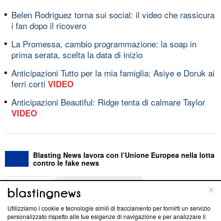
Belen Rodriguez torna sui social: il video che rassicura
i fan dopo il ricovero
La Promessa, cambio programmazione: la soap in
prima serata, scelta la data di inizio
Anticipazioni Tutto per la mia famiglia: Asiye e Doruk ai
ferri corti
VIDEO
Anticipazioni Beautiful: Ridge tenta di calmare Taylor
VIDEO
Blasting News lavora con l’Unione Europea nella lotta
contro le fake news
ABOUT
LINEA EDITORIALE
Utilizziamo i cookie e tecnologie simili di tracciamento per fornirti un servizio
Questa sezione offre informazioni trasparenti su Blasting
personalizzato rispetto alle tue esigenze di navigazione e per analizzare il