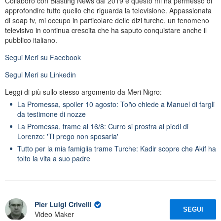
Collaboro con Blasting News dal 2019 e questo mi ha permesso di
approfondire tutto quello che riguarda la televisione. Appassionata
di soap tv, mi occupo in particolare delle dizi turche, un fenomeno
televisivo in continua crescita che ha saputo conquistare anche il
pubblico italiano.
Segui
Meri
su Facebook
Segui
Meri
su Linkedin
Leggi di più sullo stesso argomento da Meri Nigro:
La Promessa, spoiler 10 agosto: Toño chiede a Manuel di fargli
da testimone di nozze
La Promessa, trame al 16/8: Curro si prostra ai piedi di
Lorenzo: 'Ti prego non sposarla'
Tutto per la mia famiglia trame Turche: Kadir scopre che Akif ha
tolto la vita a suo padre
Pier Luigi Crivelli
SEGUI
Video Maker