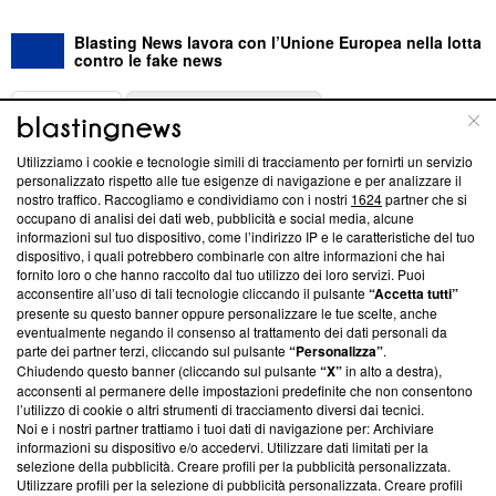
Blasting News lavora con l’Unione Europea nella lotta
contro le fake news
ABOUT
LINEA EDITORIALE
Utilizziamo i cookie e tecnologie simili di tracciamento per fornirti un servizio
Questa sezione offre informazioni trasparenti su Blasting
personalizzato rispetto alle tue esigenze di navigazione e per analizzare il
nostro traffico. Raccogliamo e condividiamo con i nostri
1624
partner che si
News, sui nostri processi editoriali e su come ci impegniamo a
occupano di analisi dei dati web, pubblicità e social media, alcune
creare news di qualità. Inoltre, afferma la nostra aderenza a
informazioni sul tuo dispositivo, come l’indirizzo IP e le caratteristiche del tuo
‘Trust Project - News with Integrity’
Blasting News non è
dispositivo, i quali potrebbero combinarle con altre informazioni che hai
ancora membro del programma, ma ha richiesto di farne
fornito loro o che hanno raccolto dal tuo utilizzo dei loro servizi. Puoi
parte; Trust Project non ha ancora effettuato una verifica di
acconsentire all’uso di tali tecnologie cliccando il pulsante
“Accetta tutti”
conformità agli standard.
presente su questo banner oppure personalizzare le tue scelte, anche
eventualmente negando il consenso al trattamento dei dati personali da
parte dei partner terzi, cliccando sul pulsante
“Personalizza”
.
Su di noi
Chiudendo questo banner (cliccando sul pulsante
“X”
in alto a destra),
acconsenti al permanere delle impostazioni predefinite che non consentono
Team editoriale
l’utilizzo di cookie o altri strumenti di tracciamento diversi dai tecnici.
Noi e i nostri partner trattiamo i tuoi dati di navigazione per: Archiviare
Corporate
informazioni su dispositivo e/o accedervi. Utilizzare dati limitati per la
selezione della pubblicità. Creare profili per la pubblicità personalizzata.
Redazione
Utilizzare profili per la selezione di pubblicità personalizzata. Creare profili