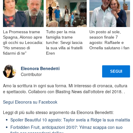
La Promessa trame
Tutto per la mia
Un posto al sole,
Spagna, Alonso apre
famiglia trame
season finale 7
gli occhi su Leocadia:
turche: Sevgi lascia
agosto: Raffaele e
"Ho smesso di
la sua villa ai fratelli
Ornella salutano i fan
fidarmi di te"
Eren
Eleonora Benedetti
SEGUI
Contributor
Amo la scrittura in ogni sua forma. Mi interesso di cronaca, cultura
e spettacolo. Collaboro con Blasting News dall'ottobre del 2018. .
Segui
Eleonora
su Facebook
Leggi di più sullo stesso argomento da Eleonora Benedetti:
Spoiler Beautiful 10 agosto: Taylor svela a Ridge la sua malattia
Forbidden Fruit, anticipazioni 20/07: Yılmaz scappa con suo
figlio per nascondersi dall'ex