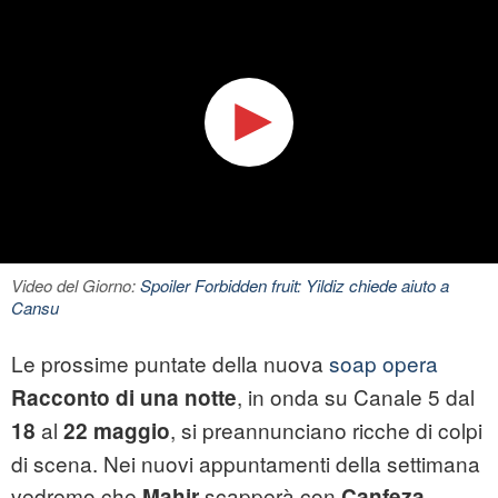
Video del Giorno:
Spoiler Forbidden fruit: Yildiz chiede aiuto a
Cansu
Le prossime puntate della nuova
soap opera
, in onda su Canale 5 dal
Racconto di una notte
al
, si preannunciano ricche di colpi
18
22 maggio
di scena. Nei nuovi appuntamenti della settimana
vedremo che
scapperà con
,
Mahir
Canfeza