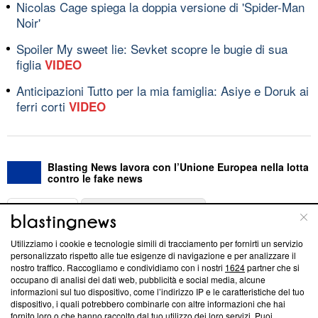
Nicolas Cage spiega la doppia versione di 'Spider-Man
Noir'
Spoiler My sweet lie: Sevket scopre le bugie di sua
figlia
VIDEO
Anticipazioni Tutto per la mia famiglia: Asiye e Doruk ai
ferri corti
VIDEO
Blasting News lavora con l’Unione Europea nella lotta
contro le fake news
ABOUT
LINEA EDITORIALE
Utilizziamo i cookie e tecnologie simili di tracciamento per fornirti un servizio
Questa sezione offre informazioni trasparenti su Blasting
personalizzato rispetto alle tue esigenze di navigazione e per analizzare il
nostro traffico. Raccogliamo e condividiamo con i nostri
1624
partner che si
News, sui nostri processi editoriali e su come ci impegniamo a
occupano di analisi dei dati web, pubblicità e social media, alcune
creare news di qualità. Inoltre, afferma la nostra aderenza a
informazioni sul tuo dispositivo, come l’indirizzo IP e le caratteristiche del tuo
‘Trust Project - News with Integrity’
Blasting News non è
dispositivo, i quali potrebbero combinarle con altre informazioni che hai
ancora membro del programma, ma ha richiesto di farne
fornito loro o che hanno raccolto dal tuo utilizzo dei loro servizi. Puoi