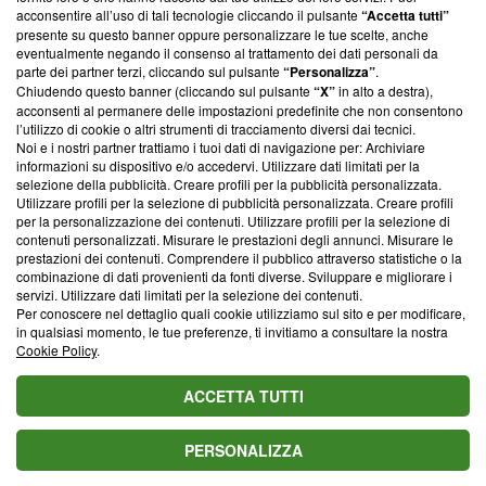
parte; Trust Project non ha ancora effettuato una verifica di
acconsentire all’uso di tali tecnologie cliccando il pulsante
“Accetta tutti”
conformità agli standard.
presente su questo banner oppure personalizzare le tue scelte, anche
eventualmente negando il consenso al trattamento dei dati personali da
parte dei partner terzi, cliccando sul pulsante
“Personalizza”
.
Su di noi
Chiudendo questo banner (cliccando sul pulsante
“X”
in alto a destra),
acconsenti al permanere delle impostazioni predefinite che non consentono
Team editoriale
l’utilizzo di cookie o altri strumenti di tracciamento diversi dai tecnici.
Noi e i nostri partner trattiamo i tuoi dati di navigazione per: Archiviare
Corporate
informazioni su dispositivo e/o accedervi. Utilizzare dati limitati per la
selezione della pubblicità. Creare profili per la pubblicità personalizzata.
Redazione
Utilizzare profili per la selezione di pubblicità personalizzata. Creare profili
per la personalizzazione dei contenuti. Utilizzare profili per la selezione di
Informativa Privacy
contenuti personalizzati. Misurare le prestazioni degli annunci. Misurare le
prestazioni dei contenuti. Comprendere il pubblico attraverso statistiche o la
Cookie Policy
combinazione di dati provenienti da fonti diverse. Sviluppare e migliorare i
servizi. Utilizzare dati limitati per la selezione dei contenuti.
Blasting SA, IDI CHE-247.845.224, Via Carlo Frasca, 3 - 6900
Per conoscere nel dettaglio quali cookie utilizziamo sul sito e per modificare,
Lugano (Svizzera) Tel:
+39 0690258937
in qualsiasi momento, le tue preferenze, ti invitiamo a consultare la nostra
Cookie Policy
.
© 2026 Blasting News
ACCETTA TUTTI
PERSONALIZZA